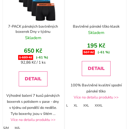
7-PACK pánských bavlněných
Bavlněné pánské tílko klasik
boxerek Dny v týdnu
Skladem
Skladem
195 Kč
650 Kč
507 Kč
(–61 %)
1 689 Kč
(–61 %)
Měrná
92,86 Kč / 1 ks
cena:
DETAIL
DETAIL
100% Bavlněné kvalitní spodní
pánské tílko
Výhodné balení 7 kusů pánských
Více na detailu produktu >>
boxerek s potiskem v pase - dny
L
XL
XXL
XXXL
v týdnu od pondělí do neděle.
Tyto boxerky jsou v šitém
...
Více na detailu produktu >>
S/M
M/L