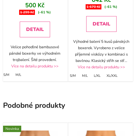
500 Kč
1 670 Kč
(–61 %)
1 299 Kč
(–61 %)
DETAIL
DETAIL
Výhodné balení 5 kusů pánských
Velice pohodlné bambusové
boxerek. Vyrobeno z velice
pánské boxerky ve výhodném
příjemné viskózy v kombinaci s
trojbalení. Šité provedení.
bavlnou. Klasický střih se stř
...
Více na detailu produktu >>
Více na detailu produktu >>
S/M
M/L
S/M
M/L
L/XL
XL/XXL
Podobné produkty
Novinka