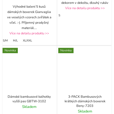
dekorem v dekoltu, dlouhý rukáv
Výhodné balení 5 kusů
Více na detailu produktu >>
dámských boxerek Gianvaglia
S
ve veselých vzorech zvířátek a
včel. :-). Příjemný prodyšný
materiál.
...
Více na detailu produktu >>
S/M
M/L
XL/XXL
Novinka
Novinka
Dámské bambusové kalhotky
3-PACK Bambusových
vyšší pas GBTW-3102
krátkých dámských boxerek
Beny-7203
Skladem
Skladem