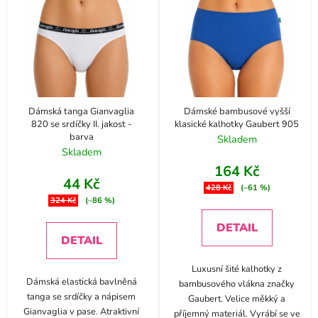
Dámská tanga Gianvaglia
Dámské bambusové vyšší
820 se srdíčky II. jakost -
klasické kalhotky Gaubert 905
barva
Skladem
Skladem
164 Kč
44 Kč
428 Kč
(–61 %)
324 Kč
(–86 %)
DETAIL
DETAIL
Luxusní šité kalhotky z
Dámská elastická bavlněná
bambusového vlákna značky
tanga se srdíčky a nápisem
Gaubert. Velice měkký a
Gianvaglia v pase. Atraktivní
příjemný materiál. Vyrábí se ve