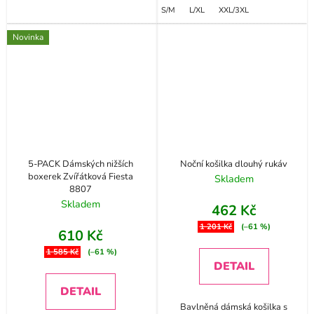
S/M
L/XL
XXL/3XL
Novinka
5-PACK Dámských nižších
Noční košilka dlouhý rukáv
boxerek Zvířátková Fiesta
Skladem
8807
Skladem
462 Kč
1 201 Kč
(–61 %)
610 Kč
1 585 Kč
(–61 %)
DETAIL
DETAIL
Bavlněná dámská košilka s