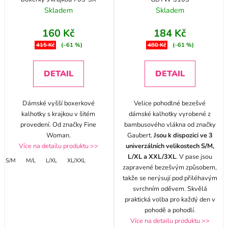
Skladem
Skladem
160 Kč
184 Kč
415 Kč
(–61 %)
480 Kč
(–61 %)
DETAIL
DETAIL
Dámské vyšší boxerkové
Velice pohodlné bezešvé
kalhotky s krajkou v šitém
dámské kalhotky vyrobené z
provedení. Od značky Fine
bambusového vlákna od značky
Woman.
Gaubert.
Jsou k dispozici ve 3
Více na detailu produktu >>
univerzálních velikostech S/M,
L/XL a XXL/3XL
. V pase jsou
S/M
M/L
L/XL
XL/XXL
zapravené bezešvým způsobem,
takže se nerýsují pod přiléhavým
svrchním oděvem. Skvělá
praktická volba pro každý den v
pohodě a pohodlí.
Více na detailu produktu >>