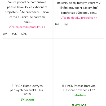
Velice pohodlné bambusové
boxerky se zajímavým vzorem v
pánské boxerky ve výhodném
šitém provedení. Maximální
trojbalení. Šité provedení. Barva
komfort za výhodnou cenu.
černá s lišícími se barvami
Více na detailu produktu >>
lemů
...
S/M
M/L
Více na detailu produktu >>
S/M
M/L
L/XL
3-PACK Bambusových
5-PACK Pánské barevné
pánských boxerek BENY-
elastické boxerky 7122
7015
Skladem
Skladem
642 Kč