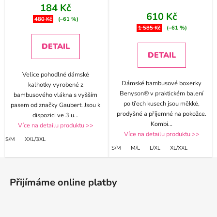
184 Kč
610 Kč
480 Kč
(–61 %)
1 585 Kč
(–61 %)
DETAIL
DETAIL
Velice pohodlné dámské
Dámské bambusové boxerky
kalhotky vyrobené z
Benyson® v praktickém balení
bambusového vlákna s vyšším
po třech kusech jsou měkké,
pasem od značky Gaubert. Jsou k
prodyšné a příjemné na pokožce.
dispozici ve 3 u
...
Kombi
...
Více na detailu produktu >>
Více na detailu produktu >>
S/M
XXL/3XL
S/M
M/L
L/XL
XL/XXL
Z
á
Přijímáme online platby
p
a
t