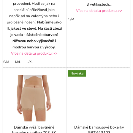
provedení. Hodí se jak na
3 velikostech
...
speciální příležitosti jako
Více na detailu produktu >>
například na valentýna nebo i
S/M
pro běžné nošení.
Nabízíme jako
II. jakost ve slevě. Na části zboží
je vada - částečné obarvení
růžovou nebo výjimečně i
modrou barvou z výroby.
Více na detailu produktu >>
S/M
M/L
L/XL
Novinka
Dámské vyšší bavlněné
Dámské bambusové boxerky
boxerky s krajkou 703-3K
GBTW-3103