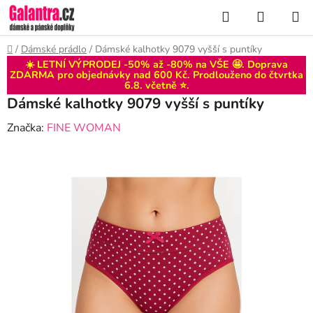
Přejít
Hledat
NÁKUP
na
KOŠÍK
obsah
Domů
/
Dámské prádlo
/
Dámské kalhotky 9079 vyšší s puntíky
☀️ LETNÍ VÝPRODEJ -50% až -80% na VŠE 🤩. Doprava
ZDARMA pro objednávky nad 600 Kč. Prodlouženo do
čtvrtka
6.8
. včetně ⭐.
Dámské kalhotky 9079 vyšší s puntíky
Značka:
FINE WOMAN