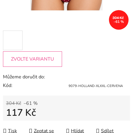
304 Kč
–61 %
ZVOLTE VARIANTU
Můžeme doručit do:
Kód:
9079-HOLLAND-XLXXL-CERVENA
304 Kč
–61 %
117 Kč
Měrná cena:
Tisk
Zeptat se
Hlídat
Sdílet