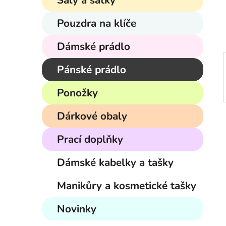
Šály a šátky
í
p
Pouzdra na klíče
a
n
Dámské prádlo
e
Pánské prádlo
l
Ponožky
Dárkové obaly
Prací doplňky
Dámské kabelky a tašky
Manikůry a kosmetické tašky
Novinky