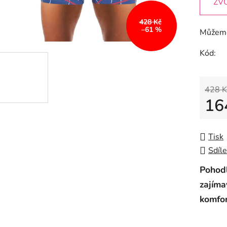
ZV
428 Kč
–61 %
Můžeme
Kód:
428 K
16
Měrná
Tisk
Sdíle
Pohod
zajíma
komfor