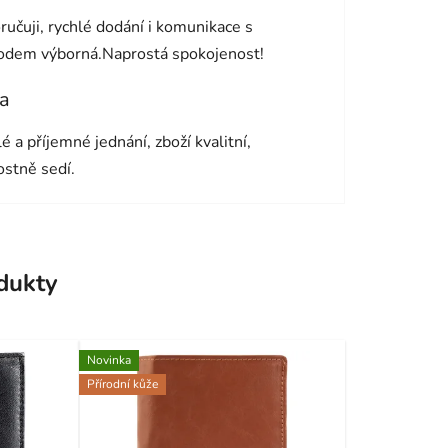
cení obchodu je 5 z 5 hvězdiček.
učuji, rychlé dodání i komunikace s
odem výborná.Naprostá spokojenost!
a
cení obchodu je 5 z 5 hvězdiček.
é a příjemné jednání, zboží kvalitní,
ostně sedí.
odukty
Novinka
Přírodní kůže