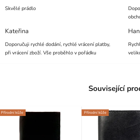
Hodnocení obchodu je 5 z 5 hvězdiček.
Hodno
Skvělé prádlo
Dopor
obch
Kateřina
Han
Hodnocení obchodu je 5 z 5 hvězdiček.
Hodno
Doporučuji rychlé dodání, rychlé vrácení platby,
Rychl
při vrácení zboží. Vše proběhlo v pořádku
velik
Související pr
Přírodní kůže
Přírodní kůže