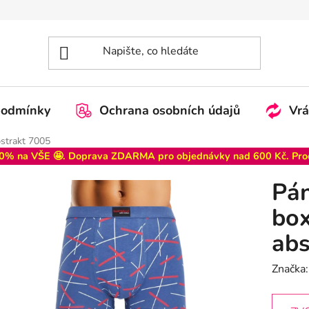
podmínky
Ochrana osobních údajů
Vrá
bstrakt 7005
0% na VŠE 🤩. Doprava ZDARMA pro objednávky nad 600 Kč. Pro
Pán
box
abs
Značka