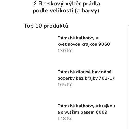
⚡ Bleskový výběr prádla
podle velikosti (a barvy)
Top 10 produktů
Dámské kalhotky s
květinovou krajkou 9060
130 Kč
Dámské dlouhé bavlněné
boxerky bez krajky 701-1K
165 Kč
Dámské kalhotky s krajkou
a s vyšším pasem 6009
148 Kč