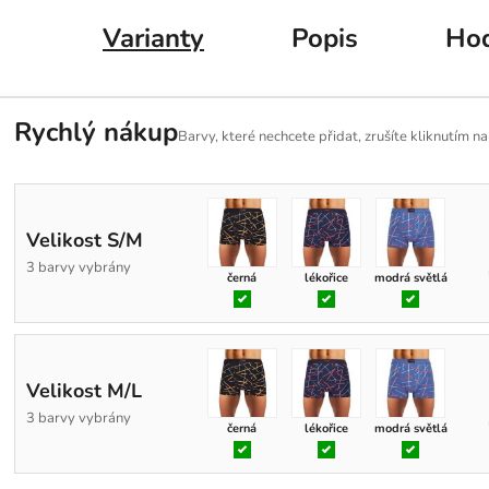
Varianty
Popis
Hod
Rychlý nákup
Barvy, které nechcete přidat, zrušíte kliknutím n
Velikost S/M
3 barvy vybrány
černá
lékořice
modrá světlá
Velikost M/L
3 barvy vybrány
černá
lékořice
modrá světlá