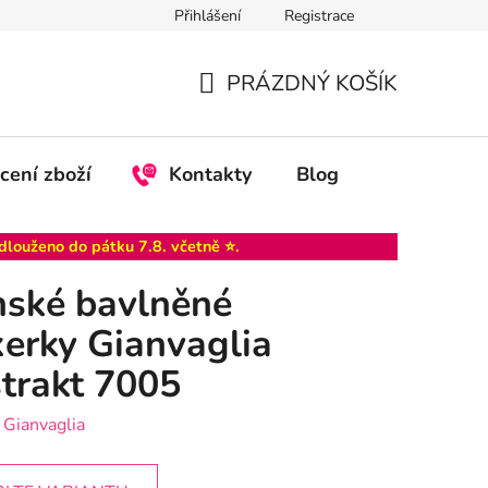
Přihlášení
Registrace
PRÁZDNÝ KOŠÍK
NÁKUPNÍ
KOŠÍK
cení zboží
Kontakty
Blog
dlouženo do
pátku 7.8
. včetně ⭐.
ské bavlněné
erky Gianvaglia
trakt 7005
:
Gianvaglia