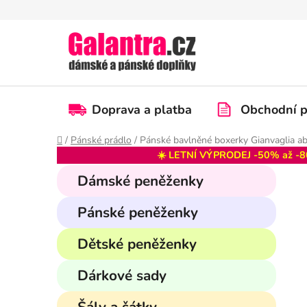
Přejít
na
obsah
Doprava a platba
Obchodní 
Domů
/
Pánské prádlo
/
Pánské bavlněné boxerky Gianvaglia a
☀️ LETNÍ VÝPRODEJ -50% až -8
P
K
Přeskočit
Dámské peněženky
a
kategorie
o
t
s
Pánské peněženky
e
t
g
r
Dětské peněženky
o
a
r
Dárkové sady
i
n
e
n