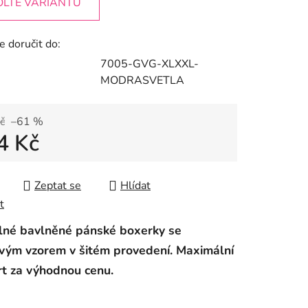
OLTE VARIANTU
 doručit do:
7005-GVG-XLXXL-
MODRASVETLA
č
–61 %
4 Kč
 cena:
Zeptat se
Hlídat
t
lné bavlněné pánské boxerky se
vým vzorem v šitém provedení. Maximální
t za výhodnou cenu.