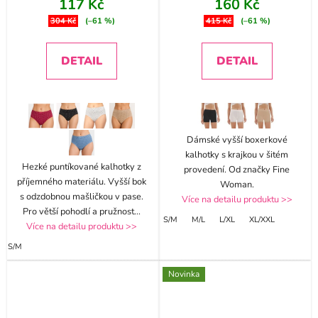
117 Kč
160 Kč
304 Kč
(–61 %)
415 Kč
(–61 %)
DETAIL
DETAIL
Dámské vyšší boxerkové
kalhotky s krajkou v šitém
Hezké puntíkované kalhotky z
provedení. Od značky Fine
příjemného materiálu. Vyšší bok
Woman.
s odzdobnou mašličkou v pase.
Více na detailu produktu >>
Pro větší pohodlí a pružnost
...
S/M
M/L
L/XL
XL/XXL
Více na detailu produktu >>
S/M
Novinka