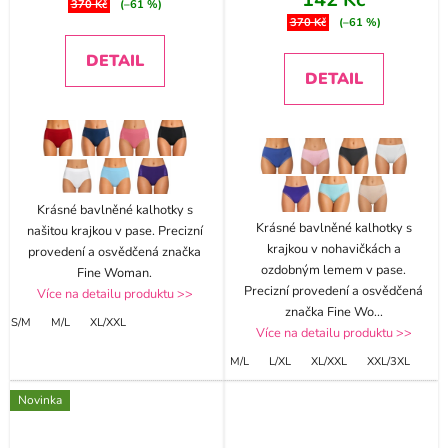
370 Kč
(–61 %)
370 Kč
(–61 %)
DETAIL
DETAIL
Krásné bavlněné kalhotky s
Krásné bavlněné kalhotky s
našitou krajkou v pase. Precizní
krajkou v nohavičkách a
provedení a osvědčená značka
ozdobným lemem v pase.
Fine Woman.
Precizní provedení a osvědčená
Více na detailu produktu >>
značka Fine Wo
...
S/M
M/L
XL/XXL
Více na detailu produktu >>
M/L
L/XL
XL/XXL
XXL/3XL
Novinka