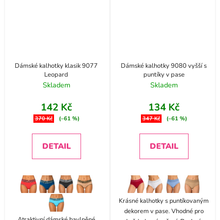
Dámské kalhotky klasik 9077
Dámské kalhotky 9080 vyšší s
Leopard
puntíky v pase
Skladem
Skladem
142 Kč
134 Kč
370 Kč
(–61 %)
347 Kč
(–61 %)
DETAIL
DETAIL
Krásné kalhotky s puntíkovaným
dekorem v pase. Vhodné pro
Atraktivní dámské bavlněné