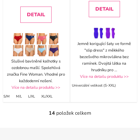
DETAIL
DETAIL
Jemně korigující šaty ve formě
"slip dress" z měkkého
bezešvého mikrovlákna bez
Slušivé bavlněné kalhotky s
ramínek. Dvojitá látka na
ozdobnou mašlí. Spolehlivá
hrudníku pro
...
značka Fine Woman. Vhodné pro
Více na detailu produktu >>
každodenní nošení.
Univerzální velikost (S-XXL)
Více na detailu produktu >>
S/M
M/L
L/XL
XL/XXL
14
položek celkem
O
v
l
Z
á
á