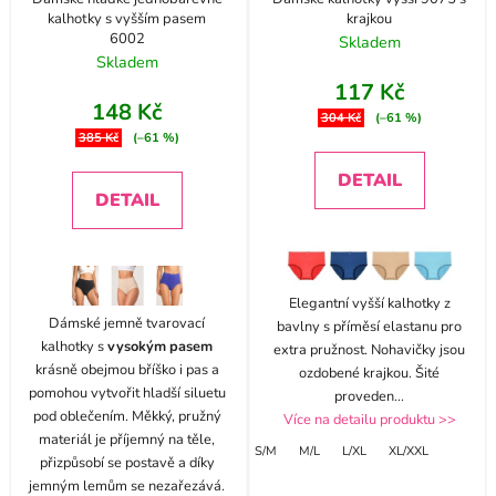
kalhotky s vyšším pasem
krajkou
6002
Skladem
Skladem
117 Kč
148 Kč
304 Kč
(–61 %)
385 Kč
(–61 %)
DETAIL
DETAIL
Elegantní vyšší kalhotky z
Dámské jemně tvarovací
bavlny s příměsí elastanu pro
kalhotky s
vysokým pasem
extra pružnost. Nohavičky jsou
krásně obejmou bříško i pas a
ozdobené krajkou. Šité
pomohou vytvořit hladší siluetu
proveden
...
pod oblečením. Měkký, pružný
Více na detailu produktu >>
materiál je příjemný na těle,
S/M
M/L
L/XL
XL/XXL
přizpůsobí se postavě a díky
jemným lemům se nezařezává.