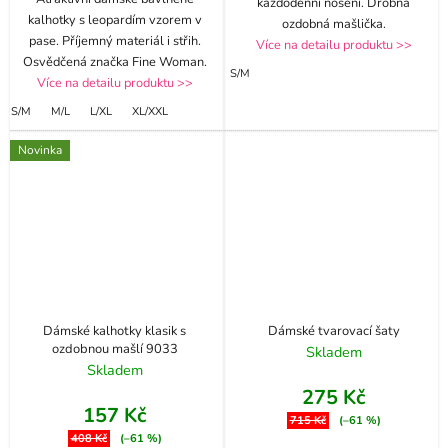
každodenní nošení. Drobná
kalhotky s leopardím vzorem v
ozdobná mašlička.
pase. Příjemný materiál i střih.
Více na detailu produktu >>
Osvědčená značka Fine Woman.
S/M
Více na detailu produktu >>
S/M
M/L
L/XL
XL/XXL
Novinka
Dámské kalhotky klasik s
Dámské tvarovací šaty
ozdobnou mašlí 9033
Skladem
Skladem
275 Kč
157 Kč
715 Kč
(–61 %)
408 Kč
(–61 %)