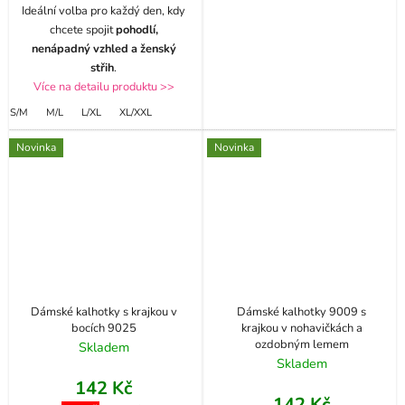
Ideální volba pro každý den, kdy
chcete spojit
pohodlí,
nenápadný vzhled a ženský
střih
.
Více na detailu produktu >>
S/M
M/L
L/XL
XL/XXL
Novinka
Novinka
Dámské kalhotky s krajkou v
Dámské kalhotky 9009 s
bocích 9025
krajkou v nohavičkách a
ozdobným lemem
Skladem
Skladem
142 Kč
142 Kč