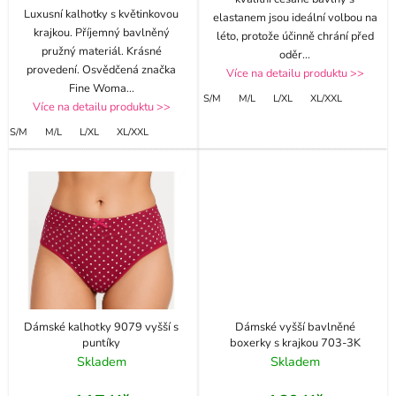
Luxusní kalhotky s květinkovou
elastanem jsou ideální volbou na
krajkou. Příjemný bavlněný
léto, protože účinně chrání před
pružný materiál. Krásné
oděr
...
provedení. Osvědčená značka
Více na detailu produktu >>
Fine Woma
...
S/M
M/L
L/XL
XL/XXL
Více na detailu produktu >>
S/M
M/L
L/XL
XL/XXL
Dámské kalhotky 9079 vyšší s
Dámské vyšší bavlněné
puntíky
boxerky s krajkou 703-3K
Skladem
Skladem