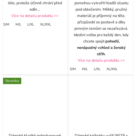
léto, protože účinně chrání před
pomohou vytvořit hladší siluetu
oděr
...
pod oblečením. Měkký, pružný
Více na detailu produktu >>
materiál je příjemný na těle,
přizpůsobí se postavě a díky
S/M
M/L
L/XL
XL/XXL
jemným lemům se nezařezává.
Ideální volba pro každý den, kdy
chcete spojit
pohodlí,
nenápadný vzhled a ženský
střih
.
Více na detailu produktu >>
S/M
M/L
L/XL
XL/XXL
Novinka
Dámské hladké jednobarevné
Dámské kalhotky vyšší 9075 s