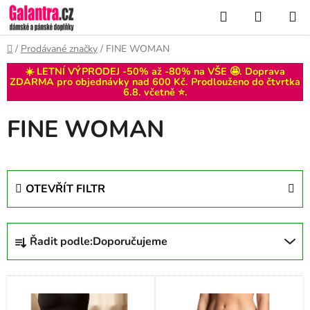
Přejít
Hledat
NÁKUP
na
KOŠÍK
obsah
Domů
/
Prodávané značky
/
FINE WOMAN
☀️ LETNÍ VÝPRODEJ -50% až -80% na VŠE 🤩. Doprava
ZDARMA pro objednávky nad 600 Kč. Prodlouženo do
čtvrtka
6.8
. včetně ⭐.
FINE WOMAN
OTEVŘÍT FILTR
Ř
Řadit podle:
Doporučujeme
a
z
V
e
ý
n