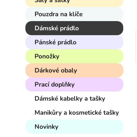
Šály a šátky
í
p
Pouzdra na klíče
a
n
Dámské prádlo
e
Pánské prádlo
l
Ponožky
Dárkové obaly
Prací doplňky
Dámské kabelky a tašky
Manikůry a kosmetické tašky
Novinky