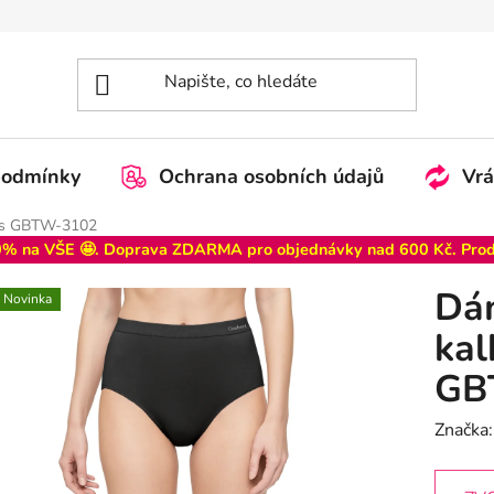
podmínky
Ochrana osobních údajů
Vrá
pas GBTW-3102
% na VŠE 🤩. Doprava ZDARMA pro objednávky nad 600 Kč. Pro
Dá
Novinka
kal
GB
Značka