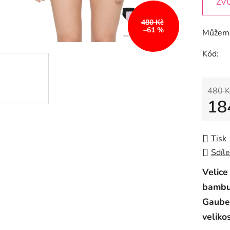
ZV
480 Kč
–61 %
Můžeme
Kód:
480 K
18
Měrná
Tisk
Sdíle
Velice
bambu
Gauber
veliko