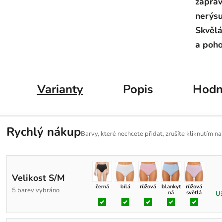
zapra
nerýsu
Skvělá
a poho
Varianty
Popis
Hodn
Rychlý nákup
Barvy, které nechcete přidat, zrušíte kliknutím n
Velikost S/M
černá
bílá
růžová
blankyt
růžová
5 barev vybráno
ná
světlá
Uš