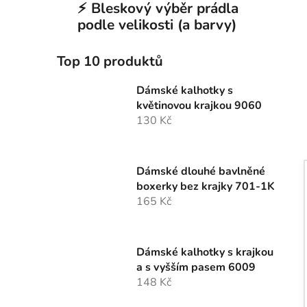
⚡ Bleskový výběr prádla
podle velikosti (a barvy)
Top 10 produktů
Dámské kalhotky s
květinovou krajkou 9060
130 Kč
Dámské dlouhé bavlněné
boxerky bez krajky 701-1K
165 Kč
Dámské kalhotky s krajkou
a s vyšším pasem 6009
148 Kč