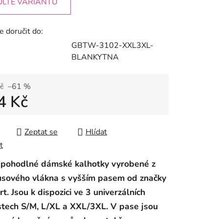
OLTE VARIANTU
 doručit do:
GBTW-3102-XXL3XL-
BLANKYTNA
č
–61 %
4 Kč
 cena:
Zeptat se
Hlídat
t
 pohodlné dámské kalhotky vyrobené z
sového vlákna s vyšším pasem od značky
t. Jsou k dispozici ve 3 u
niverzálních
stech S/M, L/XL a XXL/3XL. V pase jsou