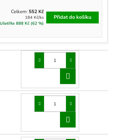
Celkem:
552 Kč
Přidat do košíku
184 Kč/ks
Ušetříte 888 Kč (62 %)
DO
KOŠÍKU
DO
KOŠÍKU