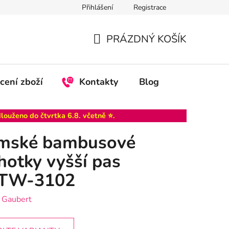
Přihlášení
Registrace
PRÁZDNÝ KOŠÍK
NÁKUPNÍ
KOŠÍK
cení zboží
Kontakty
Blog
dlouženo do
čtvrtka 6.8
. včetně ⭐.
mské bambusové
hotky vyšší pas
TW-3102
:
Gaubert