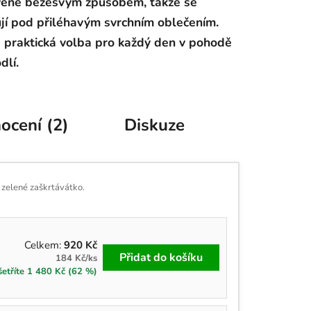
vené bezešvým způsobem, takže se
jí pod přiléhavým svrchním oblečením.
 praktická volba pro každý den v pohodě
dlí.
ocení (2)
Diskuze
a zelené zaškrtávátko.
Celkem:
920 Kč
Přidat do košíku
184 Kč/ks
etříte 1 480 Kč (62 %)