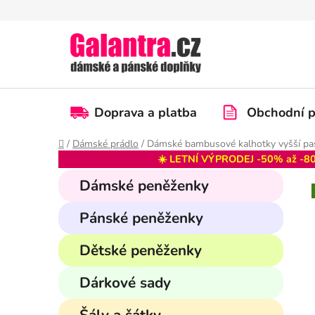
Přejít
na
obsah
Doprava a platba
Obchodní 
Domů
/
Dámské prádlo
/
Dámské bambusové kalhotky vyšší 
☀️ LETNÍ VÝPRODEJ -50% až -80
P
K
Přeskočit
Dámské peněženky
a
kategorie
o
t
s
Pánské peněženky
e
t
g
r
Dětské peněženky
o
a
r
Dárkové sady
i
n
e
n