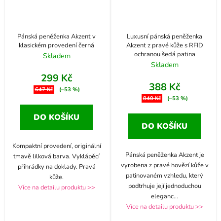
Pánská peněženka Akzent v
Luxusní pánská peněženka
klasickém provedení černá
Akzent z pravé kůže s RFID
ochranou šedá patina
Skladem
Skladem
299 Kč
388 Kč
647 Kč
(–53 %)
840 Kč
(–53 %)
DO KOŠÍKU
DO KOŠÍKU
Kompaktní provedení, originální
Pánská peněženka Akzent je
tmavě lilková barva. Vyklápěcí
vyrobena z pravé hovězí kůže v
přihrádky na doklady. Pravá
patinovaném vzhledu, který
kůže.
podtrhuje její jednoduchou
Více na detailu produktu >>
eleganc
...
Více na detailu produktu >>