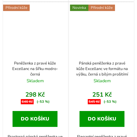
Přírodní kůže
Novinka
Přírodní kůže
Peněženka z pravé kůže
Pánská peněženka z pravé
Excellanc na šířku modro-
kůže Excellanc ve formátu na
černá
výšku, černá s bílým prošitímí
Skladem
Skladem
298 Kč
251 Kč
646 Kč
(–53 %)
545 Kč
(–53 %)
DO KOŠÍKU
DO KOŠÍKU
Prostorná pánská peněženka ve
Elegantní peněženka z pravé