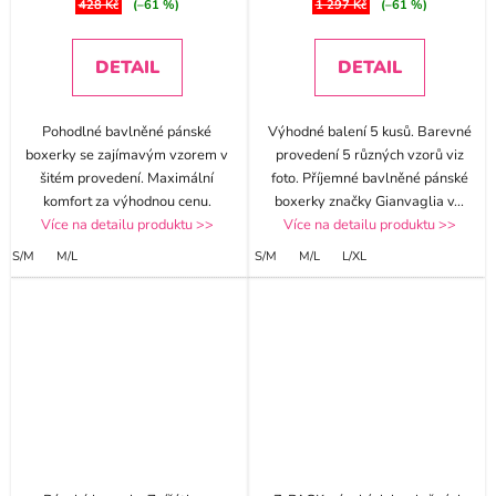
428 Kč
(–61 %)
1 297 Kč
(–61 %)
DETAIL
DETAIL
Pohodlné bavlněné pánské
Výhodné balení 5 kusů. Barevné
boxerky se zajímavým vzorem v
provedení 5 různých vzorů viz
šitém provedení. Maximální
foto. Příjemné bavlněné pánské
komfort za výhodnou cenu.
boxerky značky Gianvaglia v
...
Více na detailu produktu >>
Více na detailu produktu >>
S/M
M/L
S/M
M/L
L/XL