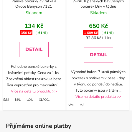
Pánské boxerky Zvířátka a
7-PACK pánských bavlněných
Ovoce Benyson 7121
boxerek Dny v týdnu
Skladem
Skladem
134 Kč
650 Kč
350 Kč
(–61 %)
1 689 Kč
(–61 %)
Měrná
92,86 Kč / 1 ks
cena:
DETAIL
DETAIL
Pohodlné pánské boxerky s
Výhodné balení 7 kusů pánských
krásnými potisky. Cena za 1 ks.
boxerek s potiskem v pase - dny
Zpevněná oblast rozkroku a beze
v týdnu od pondělí do neděle.
švu veprostřed pro maximální
...
Tyto boxerky jsou v šitém
...
Více na detailu produktu >>
Více na detailu produktu >>
S/M
M/L
L/XL
XL/XXL
S/M
M/L
Z
á
Přijímáme online platby
p