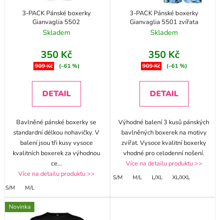
3-PACK Pánské boxerky
3-PACK Pánské boxerky
Gianvaglia 5502
Gianvaglia 5501 zvířata
Skladem
Skladem
350 Kč
350 Kč
909 Kč
(–61 %)
909 Kč
(–61 %)
DETAIL
DETAIL
Bavlněné pánské boxerky se
Výhodné balení 3 kusů pánských
standardní délkou nohavičky. V
bavlněných boxerek na motivy
balení jsou tři kusy vysoce
zvířat. Vysoce kvalitní boxerky
kvalitních boxerek za výhodnou
vhodné pro celodenní nošení.
ce
...
Více na detailu produktu >>
Více na detailu produktu >>
S/M
M/L
L/XL
XL/XXL
S/M
M/L
Novinka