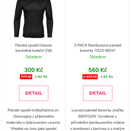
Pánská spodní halena
3-PACK Bambusové pánské
bavlněná funkční 256
boxerky 7010-BENY
Skladem
Skladem
300 Kč
560 Kč
779 Kč
(–61 %)
1 455 Kč
(–61 %)
DETAIL
DETAIL
Pánské spodní tričko/halena zn.
Luxusní pánské boxerky značky
Gianvaglia z příjemného
BENYSON. Vyrobené z
materiálu s žebrovaným vzorem.
přírodního bambusového vlákna
Vhodné na zimu jako spodní
v kombinaci s bavlnou a s malým