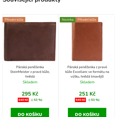
Přírodní kůže
Novinka
Přírodní kůže
Pánská peněženka
Pánská peněženka z pravé
SteinMeister z pravé kůže,
kůže Excellanc ve formátu na
hnědá
výšku, hnědá tmavější
Skladem
Skladem
295 Kč
251 Kč
640 Kč
(–53 %)
545 Kč
(–53 %)
DO KOŠÍKU
DO KOŠÍKU