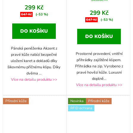
299 Kč
299 Kč
647 Kč
(–53 %)
647 Kč
(–53 %)
DO KOŠÍKU
DO KOŠÍKU
Pánská peněženka Akzent z
Prostorné provedení, vnitřní
pravé kůže nabízí bezpečné
přihrádky zajištěné klipem.
uložení karet a dokladů díky
Přihrádka na zip. Vyrobeno z
šikovnému příčnému klipu. Díky
pravé hovězí kůže. Luxusní
dvěma
...
doplně
...
Více na detailu produktu >>
Více na detailu produktu >>
Přírodní kůže
Novinka
Přírodní kůže
RFID ochrana