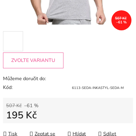
507 Kč
–61 %
ZVOLTE VARIANTU
Můžeme doručit do:
Kód:
6113-SEDA-INKASTYL-SEDA-M
507 Kč
–61 %
195 Kč
Měrná cena:
Tisk
Zeptat se
Hlídat
Sdílet