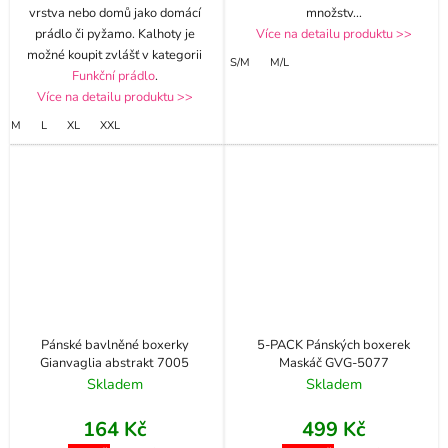
vrstva nebo domů jako domácí
množstv
...
prádlo či pyžamo. Kalhoty je
Více na detailu produktu >>
možné koupit zvlášť v kategorii
S/M
M/L
Funkční prádlo
.
Více na detailu produktu >>
M
L
XL
XXL
Pánské bavlněné boxerky
5-PACK Pánských boxerek
Gianvaglia abstrakt 7005
Maskáč GVG-5077
Skladem
Skladem
164 Kč
499 Kč