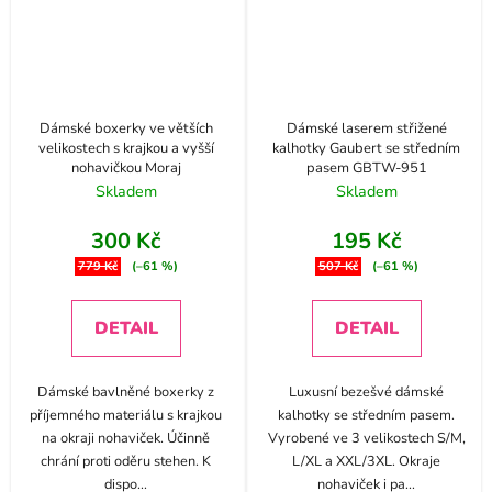
Dámské boxerky ve větších
Dámské laserem střižené
velikostech s krajkou a vyšší
kalhotky Gaubert se středním
nohavičkou Moraj
pasem GBTW-951
Skladem
Skladem
300 Kč
195 Kč
779 Kč
(–61 %)
507 Kč
(–61 %)
DETAIL
DETAIL
Dámské bavlněné boxerky z
Luxusní bezešvé dámské
příjemného materiálu s krajkou
kalhotky se středním pasem.
na okraji nohaviček. Účinně
Vyrobené ve 3 velikostech S/M,
chrání proti oděru stehen. K
L/XL a XXL/3XL. Okraje
dispo
...
nohaviček i pa
...