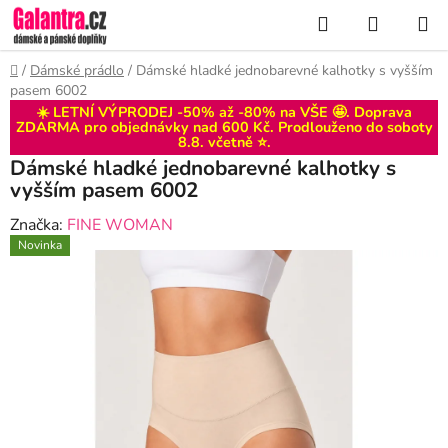
Přejít
Hledat
NÁKUP
na
KOŠÍK
obsah
Domů
/
Dámské prádlo
/
Dámské hladké jednobarevné kalhotky s vyšším
pasem 6002
☀️ LETNÍ VÝPRODEJ -50% až -80% na VŠE 🤩. Doprava
ZDARMA pro objednávky nad 600 Kč. Prodlouženo do
soboty
8.8
. včetně ⭐.
Dámské hladké jednobarevné kalhotky s
vyšším pasem 6002
Značka:
FINE WOMAN
Novinka