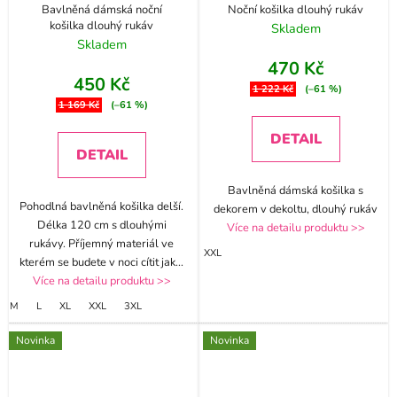
Bavlněná dámská noční
Noční košilka dlouhý rukáv
košilka dlouhý rukáv
Skladem
Skladem
470 Kč
450 Kč
1 222 Kč
(–61 %)
1 169 Kč
(–61 %)
DETAIL
DETAIL
Bavlněná dámská košilka s
Pohodlná bavlněná košilka delší.
dekorem v dekoltu, dlouhý rukáv
Délka 120 cm s dlouhými
Více na detailu produktu >>
rukávy. Příjemný materiál ve
XXL
kterém se budete v noci cítit jak
...
Více na detailu produktu >>
M
L
XL
XXL
3XL
Novinka
Novinka