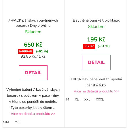
7-PACK pánských bavlněných
Bavlněné pánské tílko klasik
boxerek Dny v týdnu
Skladem
Skladem
195 Kč
650 Kč
507 Kč
(–61 %)
1 689 Kč
(–61 %)
Měrná
92,86 Kč / 1 ks
cena:
DETAIL
DETAIL
100% Bavlněné kvalitní spodní
pánské tílko
Výhodné balení 7 kusů pánských
Více na detailu produktu >>
boxerek s potiskem v pase - dny
M
XL
XXL
XXXL
v týdnu od pondělí do neděle.
Tyto boxerky jsou v šitém
...
Více na detailu produktu >>
S/M
M/L