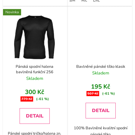
S/M
M/L
L/XL
Novinka
Pánská spodní halena
Bavlněné pánské tílko klasik
bavlněná funkční 256
Skladem
Skladem
195 Kč
300 Kč
507 Kč
(–61 %)
779 Kč
(–61 %)
DETAIL
DETAIL
100% Bavlněné kvalitní spodní
Pánské spodní tričko/halena zn.
pánské tílko