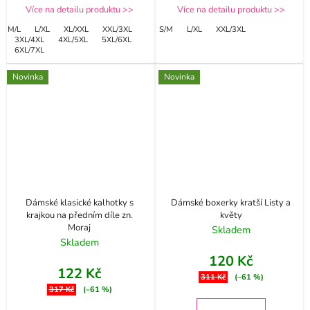
Více na detailu produktu >>
Více na detailu produktu >>
M/L
L/XL
XL/XXL
XXL/3XL
S/M
L/XL
XXL/3XL
3XL/4XL
4XL/5XL
5XL/6XL
6XL/7XL
Novinka
Novinka
Dámské klasické kalhotky s
Dámské boxerky kratší Listy a
krajkou na předním díle zn.
květy
Moraj
Skladem
Skladem
120 Kč
122 Kč
311 Kč
(–61 %)
317 Kč
(–61 %)