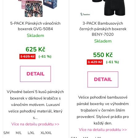
5-PACK Pánských vánočních
3-PACK Bambusových
boxerek GVG-5084
černých pánských boxerek
BENY-7020
Skladem
Skladem
625 Kč
550 Kč
1 625 Kč
(–61 %)
1 429 Kč
(–61 %)
DETAIL
DETAIL
Výhodné balení 5 kusů pánských
Velice pohodlné bambusové
boxerek v dárkové krabičce s
pánské boxerky ve výhodném
vánočním motivem. Luxusní
trojbalení v černém šitém
velice pohodlný materiál, který
provedení. Stylové prádlo pro
s
...
každý den.
Více na detailu produktu >>
Více na detailu produktu >>
S/M
M/L
L/XL
XL/XXL