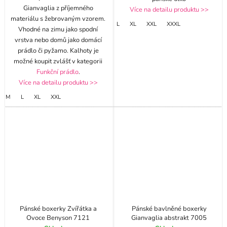
Gianvaglia z příjemného
Více na detailu produktu >>
materiálu s žebrovaným vzorem.
L
XL
XXL
XXXL
Vhodné na zimu jako spodní
vrstva nebo domů jako domácí
prádlo či pyžamo. Kalhoty je
možné koupit zvlášť v kategorii
Funkční prádlo
.
Více na detailu produktu >>
M
L
XL
XXL
Pánské boxerky Zvířátka a
Pánské bavlněné boxerky
Ovoce Benyson 7121
Gianvaglia abstrakt 7005