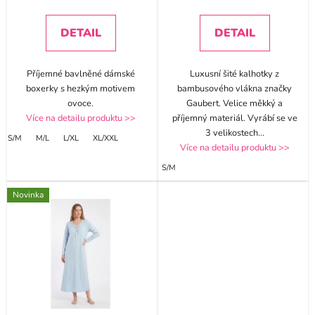
DETAIL
DETAIL
Příjemné bavlněné dámské
Luxusní šité kalhotky z
boxerky s hezkým motivem
bambusového vlákna značky
ovoce.
Gaubert. Velice měkký a
Více na detailu produktu >>
příjemný materiál. Vyrábí se ve
3 velikostech
...
S/M
M/L
L/XL
XL/XXL
Více na detailu produktu >>
S/M
Novinka