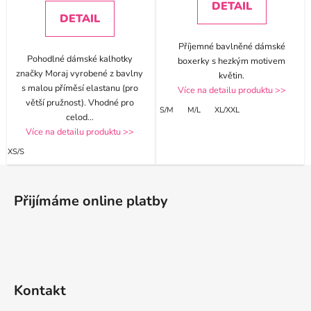
DETAIL
DETAIL
Příjemné bavlněné dámské
Pohodlné dámské kalhotky
boxerky s hezkým motivem
značky Moraj vyrobené z bavlny
květin.
s malou příměsí elastanu (pro
Více na detailu produktu >>
větší pružnost). Vhodné pro
S/M
M/L
XL/XXL
celod
...
Více na detailu produktu >>
XS/S
Z
á
Přijímáme online platby
p
a
t
í
Kontakt