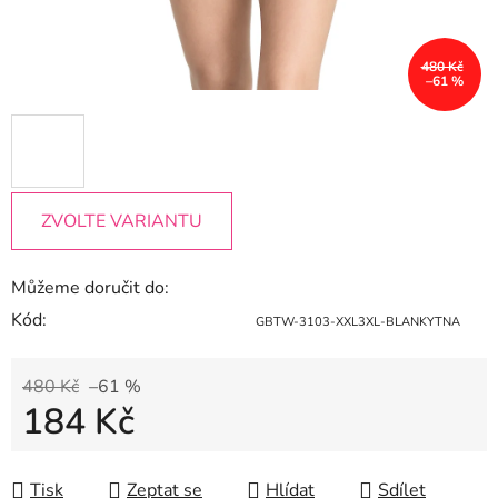
480 Kč
–61 %
ZVOLTE VARIANTU
Můžeme doručit do:
Kód:
GBTW-3103-XXL3XL-BLANKYTNA
480 Kč
–61 %
184 Kč
Měrná cena:
Tisk
Zeptat se
Hlídat
Sdílet