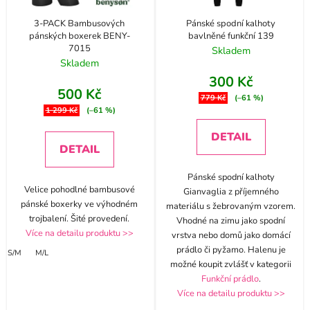
3-PACK Bambusových
Pánské spodní kalhoty
pánských boxerek BENY-
bavlněné funkční 139
7015
Skladem
Skladem
300 Kč
500 Kč
779 Kč
(–61 %)
1 299 Kč
(–61 %)
DETAIL
DETAIL
Pánské spodní kalhoty
Velice pohodlné bambusové
Gianvaglia z příjemného
pánské boxerky ve výhodném
materiálu s žebrovaným vzorem.
trojbalení. Šité provedení.
Vhodné na zimu jako spodní
Více na detailu produktu >>
vrstva nebo domů jako domácí
prádlo či pyžamo. Halenu je
S/M
M/L
možné koupit zvlášť v kategorii
Funkční prádlo
.
Více na detailu produktu >>