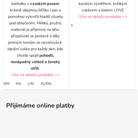
kalhotky s
vysokým pasem
kulatým výstřihem, krátkým
krásně obejmou bříško i pas a
rukávem a tiskem LOVE
pomohou vytvořit hladší siluetu
Více na detailu produktu >>
pod oblečením. Měkký, pružný
S
materiál je příjemný na těle,
přizpůsobí se postavě a díky
jemným lemům se nezařezává.
Ideální volba pro každý den, kdy
chcete spojit
pohodlí,
nenápadný vzhled a ženský
střih
.
Více na detailu produktu >>
S/M
M/L
L/XL
XL/XXL
Z
á
Přijímáme online platby
p
a
t
í