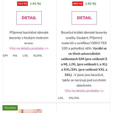
311 Kč
(–61 %)
480 Kč
(–61 %)
DETAIL
DETAIL
Příjemné bavlněné dámské
Bezešvé krátké dámské boxerky
boxerky s hezkým motivem
značky Gaubert. Příjemný
ovoce.
materiál s certifikací OEKO-TEX
Více na detailu produktu >>
100 a pohodlný střih.
Vyrábí se
ve třech univerzálních
S/M
M/L
L/XL
XL/XXL
velikostech S/M (pro velikosti S
a M), L/XL (pro velikosti L a XL)
a XXL/3XL (pro velikosti XXL a
3XL) .
V pase jsou bezešvé,
takže se nerýsují pod svrchním
oblečením.
Více na detailu produktu >>
L/XL
XXL/3XL
Novinka