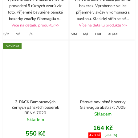
provedení 5 různých vzorů viz
boxerek. Vyrobeno z velice
foto. Příjemné bavlněné pánské
příjemné viskózy v kombinaci s
boxerky značky Gianvaglia v
...
bavlnou. Klasický střih se stř
...
Více na detailu produktu >>
Více na detailu produktu >>
S/M
M/L
L/XL
S/M
M/L
L/XL
XL/XXL
Novinka
3-PACK Bambusových
Pánské bavlněné boxerky
černých pánských boxerek
Gianvaglia abstrakt 7005
BENY-7020
Skladem
Skladem
164 Kč
550 Kč
428 Kč
(–61 %)