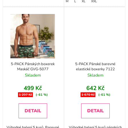
M
L
XL
XXL
5-PACK Pánských boxerek
5-PACK Pánské barevné
Maskáč GVG-5077
elastické boxerky 7122
Skladem
Skladem
499 Kč
642 Kč
1 297 Kč
(–61 %)
1 670 Kč
(–61 %)
DETAIL
DETAIL
Výhodné balení 5 kusů. Barevné
Výhodné balení 5 kusů pánských