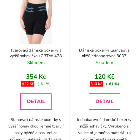
Tvarovací dámské boxerky s
Dámské boxerky Gianvaglia
vyšší nohavičkou GBTW-478
nižší jednobarevné 8037
Skladem
Skladem
354 Kč
120 Kč
922 Kč
(–61 %)
313 Kč
(–61 %)
DETAIL
DETAIL
Stahovací dámské boxerky s
Jednobarevné dámské boxerky
vyšší nohavičkou, jemně tvarují
nižší nohavičky. Vyrobeno z
boky hýždě a pas. Velice
velice příjemného materiálu s
příjemný materiál, certifikace
příměsí elastanu pro větší