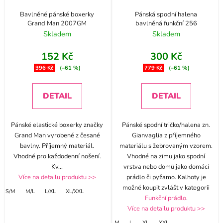
Bavlněné pánské boxerky
Pánská spodní halena
Grand Man 2007GM
bavlněná funkční 256
Skladem
Skladem
152 Kč
300 Kč
396 Kč
(–61 %)
779 Kč
(–61 %)
DETAIL
DETAIL
Pánské elastické boxerky značky
Pánské spodní tričko/halena zn.
Grand Man vyrobené z česané
Gianvaglia z příjemného
bavlny. Příjemný materiál.
materiálu s žebrovaným vzorem.
Vhodné pro každodenní nošení.
Vhodné na zimu jako spodní
Kv
...
vrstva nebo domů jako domácí
Více na detailu produktu >>
prádlo či pyžamo. Kalhoty je
možné koupit zvlášť v kategorii
S/M
M/L
L/XL
XL/XXL
Funkční prádlo
.
Více na detailu produktu >>
M
L
XL
XXL