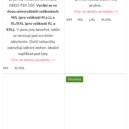
OEKO-TEX 100.
Vyrábí se ve
pružno
...
dvou univerzálních velikostech:
Více na detailu produktu >>
M/L (pro velikosti M a L) a
S/M
M/L
L/XL
XL/XXL
XL/XXL (pro velikosti XL a
XXL).
V pase jsou bezešvé, takže
se nerýsují pod svrchním
oblečením. Delší nohavičky
zabraňují odírání stehen. Ideální
například pod šaty.
Více na detailu produktu >>
M/L
XL/XXL
Novinka