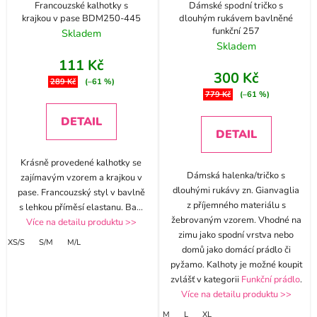
Francouzské kalhotky s
Dámské spodní tričko s
krajkou v pase BDM250-445
dlouhým rukávem bavlněné
funkční 257
Skladem
Skladem
111 Kč
300 Kč
289 Kč
(–61 %)
779 Kč
(–61 %)
DETAIL
DETAIL
Krásně provedené kalhotky se
Dámská halenka/tričko s
zajímavým vzorem a krajkou v
dlouhými rukávy zn. Gianvaglia
pase. Francouzský styl v bavlně
z příjemného materiálu s
s lehkou příměsí elastanu. Ba
...
žebrovaným vzorem. Vhodné na
Více na detailu produktu >>
zimu jako spodní vrstva nebo
XS/S
S/M
M/L
domů jako domácí prádlo či
pyžamo. Kalhoty je možné koupit
zvlášť v kategorii
Funkční prádlo
.
Více na detailu produktu >>
M
L
XL