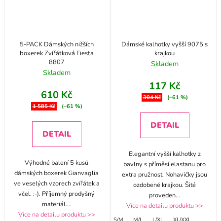
5-PACK Dámských nižších
Dámské kalhotky vyšší 9075 s
boxerek Zvířátková Fiesta
krajkou
8807
Skladem
Skladem
117 Kč
610 Kč
304 Kč
(–61 %)
1 585 Kč
(–61 %)
DETAIL
DETAIL
Elegantní vyšší kalhotky z
Výhodné balení 5 kusů
bavlny s příměsí elastanu pro
dámských boxerek Gianvaglia
extra pružnost. Nohavičky jsou
ve veselých vzorech zvířátek a
ozdobené krajkou. Šité
včel. :-). Příjemný prodyšný
proveden
...
materiál.
...
Více na detailu produktu >>
Více na detailu produktu >>
S/M
M/L
L/XL
XL/XXL