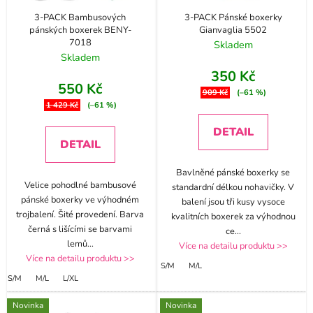
3-PACK Bambusových
3-PACK Pánské boxerky
pánských boxerek BENY-
Gianvaglia 5502
7018
Skladem
Skladem
350 Kč
550 Kč
909 Kč
(–61 %)
1 429 Kč
(–61 %)
DETAIL
DETAIL
Bavlněné pánské boxerky se
Velice pohodlné bambusové
standardní délkou nohavičky. V
pánské boxerky ve výhodném
balení jsou tři kusy vysoce
trojbalení. Šité provedení. Barva
kvalitních boxerek za výhodnou
černá s lišícími se barvami
ce
...
lemů
...
Více na detailu produktu >>
Více na detailu produktu >>
S/M
M/L
S/M
M/L
L/XL
Novinka
Novinka