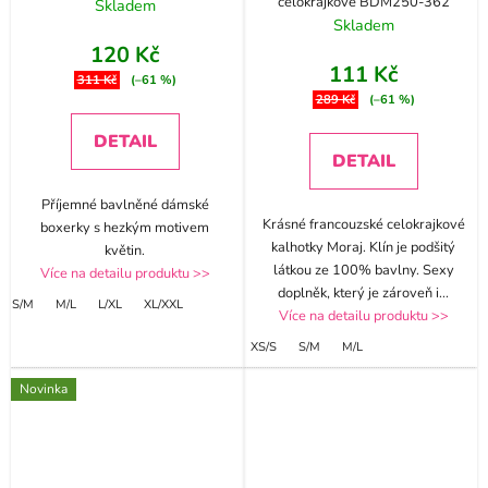
celokrajkové BDM250-362
Skladem
Skladem
120 Kč
111 Kč
311 Kč
(–61 %)
289 Kč
(–61 %)
DETAIL
DETAIL
Příjemné bavlněné dámské
Krásné francouzské celokrajkové
boxerky s hezkým motivem
kalhotky Moraj. Klín je podšitý
květin.
látkou ze 100% bavlny. Sexy
Více na detailu produktu >>
doplněk, který je zároveň i
...
S/M
M/L
L/XL
XL/XXL
Více na detailu produktu >>
XS/S
S/M
M/L
Novinka