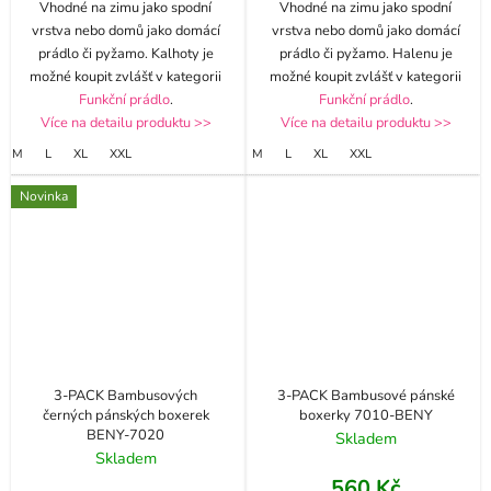
Vhodné na zimu jako spodní
Vhodné na zimu jako spodní
vrstva nebo domů jako domácí
vrstva nebo domů jako domácí
prádlo či pyžamo. Kalhoty je
prádlo či pyžamo. Halenu je
možné koupit zvlášť v kategorii
možné koupit zvlášť v kategorii
Funkční prádlo
.
Funkční prádlo
.
Více na detailu produktu >>
Více na detailu produktu >>
M
L
XL
XXL
M
L
XL
XXL
Novinka
3-PACK Bambusových
3-PACK Bambusové pánské
černých pánských boxerek
boxerky 7010-BENY
BENY-7020
Skladem
Skladem
560 Kč