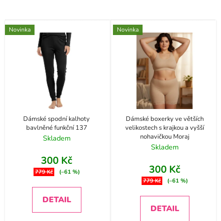
Novinka
Novinka
Dámské spodní kalhoty
Dámské boxerky ve větších
bavlněné funkční 137
velikostech s krajkou a vyšší
nohavičkou Moraj
Skladem
Skladem
300 Kč
300 Kč
779 Kč
(–61 %)
779 Kč
(–61 %)
DETAIL
DETAIL