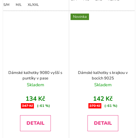
S/M
M/L
XL/XXL
Novinka
Dámské kalhotky 9080 vyšší s
Dámské kalhotky s krajkou v
puntíky v pase
bocích 9025
Skladem
Skladem
134 Kč
142 Kč
347 Kč
(–61 %)
370 Kč
(–61 %)
DETAIL
DETAIL