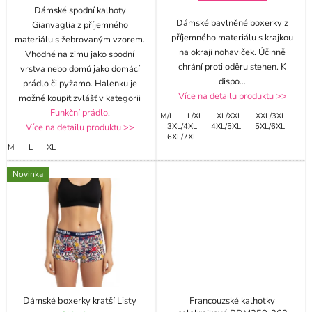
Dámské spodní kalhoty
Dámské bavlněné boxerky z
Gianvaglia z příjemného
příjemného materiálu s krajkou
materiálu s žebrovaným vzorem.
na okraji nohaviček. Účinně
Vhodné na zimu jako spodní
chrání proti oděru stehen. K
vrstva nebo domů jako domácí
dispo
...
prádlo či pyžamo. Halenku je
Více na detailu produktu >>
možné koupit zvlášť v kategorii
Funkční prádlo
.
M/L
L/XL
XL/XXL
XXL/3XL
Více na detailu produktu >>
3XL/4XL
4XL/5XL
5XL/6XL
6XL/7XL
M
L
XL
Novinka
Dámské boxerky kratší Listy
Francouzské kalhotky