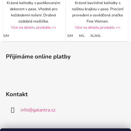
Krásné kalhotky s puntíkovaným
Krásné bavlněné kalhotky s
dekorem v pase. Vhodné pro
našitou krajkou v pase. Precizní
každodenní nošení. Drobná
provedení a osvědčená značka
ozdobná mašlička.
Fine Woman.
Více na detailu produktu >>
Více na detailu produktu >>
S/M
S/M
M/L
XL/XXL
Z
á
Přijímáme online platby
p
a
t
í
Kontakt
info
@
galantra.cz