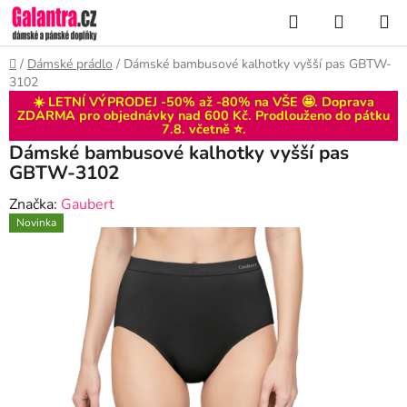
Přejít
Hledat
NÁKUP
na
KOŠÍK
obsah
Domů
/
Dámské prádlo
/
Dámské bambusové kalhotky vyšší pas GBTW-
3102
☀️ LETNÍ VÝPRODEJ -50% až -80% na VŠE 🤩. Doprava
ZDARMA pro objednávky nad 600 Kč. Prodlouženo do
pátku
7.8
. včetně ⭐.
Dámské bambusové kalhotky vyšší pas
GBTW-3102
Značka:
Gaubert
Novinka