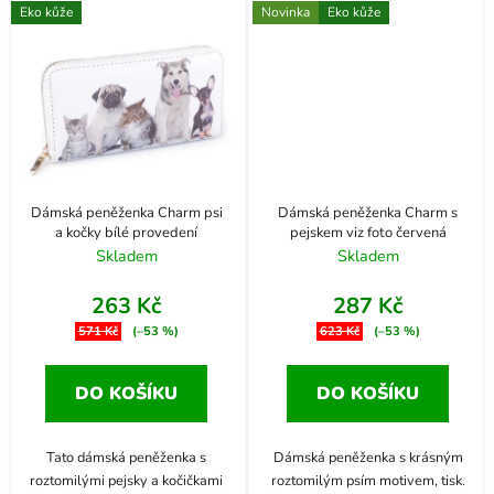
Eko kůže
Novinka
Eko kůže
Dámská peněženka Charm psi
Dámská peněženka Charm s
a kočky bílé provedení
pejskem viz foto červená
Skladem
Skladem
263 Kč
287 Kč
571 Kč
(–53 %)
623 Kč
(–53 %)
DO KOŠÍKU
DO KOŠÍKU
Tato dámská peněženka s
Dámská peněženka s krásným
roztomilými pejsky a kočičkami
roztomilým psím motivem, tisk.