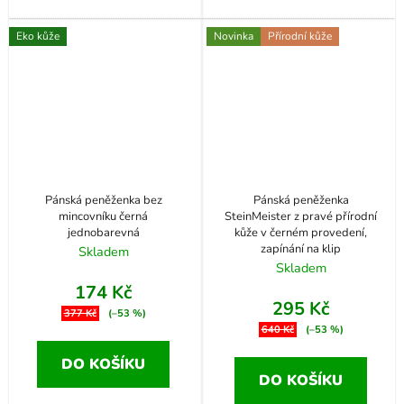
Eko kůže
Novinka
Přírodní kůže
Pánská peněženka bez
Pánská peněženka
mincovníku černá
SteinMeister z pravé přírodní
jednobarevná
kůže v černém provedení,
zapínání na klip
Skladem
Skladem
174 Kč
295 Kč
377 Kč
(–53 %)
640 Kč
(–53 %)
DO KOŠÍKU
DO KOŠÍKU