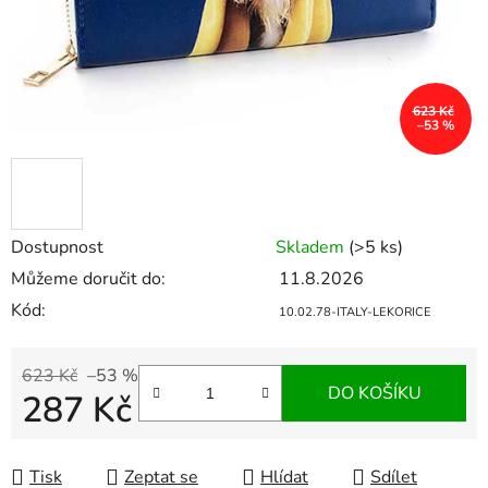
623 Kč
–53 %
Dostupnost
Skladem
(>5 ks)
Můžeme doručit do:
11.8.2026
Kód:
10.02.78-ITALY-LEKORICE
623 Kč
–53 %
DO KOŠÍKU
287 Kč
Měrná cena:
Tisk
Zeptat se
Hlídat
Sdílet