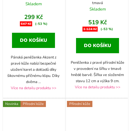
tmavá
Skladem
Skladem
299 Kč
519 Kč
647 Kč
(–53 %)
1 124 Kč
(–53 %)
DO KOŠÍKU
DO KOŠÍKU
Pánská peněženka Akzent z
Peněženka z pravé přírodní kůže
pravé kůže nabízí bezpečné
v provedení na šířku v tmavě
uložení karet a dokladů díky
hnědé barvě. Šířka ve složeném
šikovnému příčnému klipu. Díky
stavu 12 cm a výška 9 cm.
dvěma
...
Více na detailu produktu >>
Více na detailu produktu >>
Novinka
Přírodní kůže
Přírodní kůže