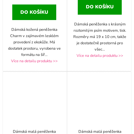
DO KOŠÍKU
DO KOŠÍKU
Dámská peněženka s krásným
Dámská kožená peněženka
roztomilým psím motivem, tisk.
Charm v zajímavém lesklém
Rozměry má 19 x 10 cm, takže
provedení z ekokůže. Má
je dostatečně prostorná pro
dostatek prostoru, vyrobena ve
všec
...
formátu na šíř
...
Více na detailu produktu >>
Více na detailu produktu >>
Dámská malá peněženka
Dámská malá peněženka