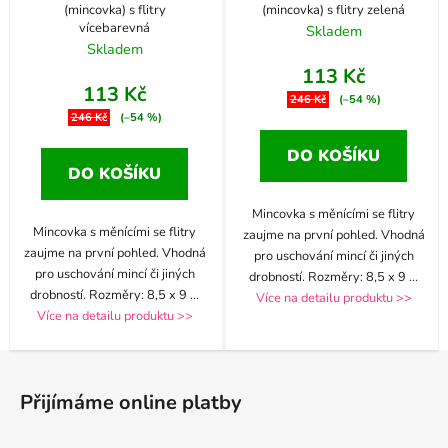
(mincovka) s flitry
(mincovka) s flitry zelená
vícebarevná
Skladem
Skladem
113 Kč
113 Kč
246 Kč
(–54 %)
246 Kč
(–54 %)
DO KOŠÍKU
DO KOŠÍKU
Mincovka s měnícími se flitry
Mincovka s měnícími se flitry
zaujme na první pohled. Vhodná
zaujme na první pohled. Vhodná
pro uschování mincí či jiných
pro uschování mincí či jiných
drobností. Rozměry: 8,5 x 9
...
drobností. Rozměry: 8,5 x 9
...
Více na detailu produktu >>
Více na detailu produktu >>
Z
á
Přijímáme online platby
p
a