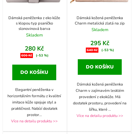
Dámská peněženka z eko kůže
Dámská kožená peněženka
s klopou typ psaníčko
Charm metalická zlatá na zip
slonovinová barva
Skladem
Skladem
295 Kč
280 Kč
640 Kč
(–53 %)
606 Kč
(–53 %)
DO KOŠÍKU
DO KOŠÍKU
Dámská kožená peněženka
Elegantní peněženka v
Charm v zajímavém lesklém
horizontálním formátu z kvalitní
provedení z ekokůže. Má
imitace kůže spojuje styl a
dostatek prostoru, provedení na
praktičnost. Nabízí dostatek
šířku, které
...
prostor
...
Více na detailu produktu >>
Více na detailu produktu >>