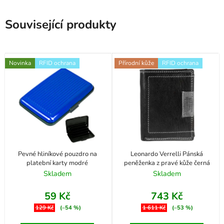
Související produkty
Novinka
RFID ochrana
Přírodní kůže
RFID ochrana
Pevné hliníkové pouzdro na
Leonardo Verrelli Pánská
platební karty modré
peněženka z pravé kůže černá
Skladem
Skladem
59 Kč
743 Kč
129 Kč
(–54 %)
1 611 Kč
(–53 %)