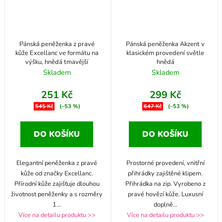
Pánská peněženka z pravé
Pánská peněženka Akzent v
kůže Excellanc ve formátu na
klasickém provedení světle
výšku, hnědá tmavější
hnědá
Skladem
Skladem
251 Kč
299 Kč
545 Kč
(–53 %)
647 Kč
(–53 %)
DO KOŠÍKU
DO KOŠÍKU
Elegantní peněženka z pravé
Prostorné provedení, vnitřní
kůže od značky Excellanc.
přihrádky zajištěné klipem.
Přírodní kůže zajišťuje dlouhou
Přihrádka na zip. Vyrobeno z
životnost peněženky a s rozměry
pravé hovězí kůže. Luxusní
1
...
doplně
...
Více na detailu produktu >>
Více na detailu produktu >>