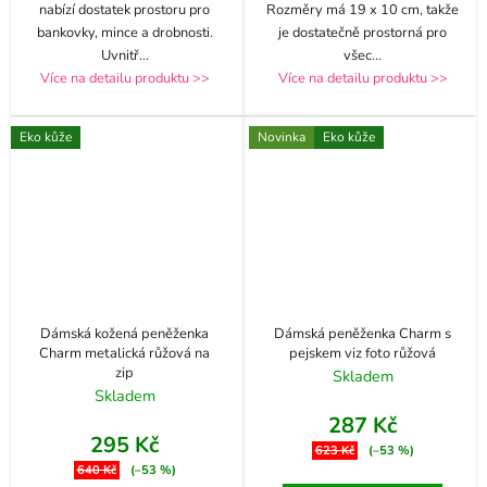
nabízí dostatek prostoru pro
Rozměry má 19 x 10 cm, takže
bankovky, mince a drobnosti.
je dostatečně prostorná pro
Uvnitř
...
všec
...
Více na detailu produktu >>
Více na detailu produktu >>
Eko kůže
Novinka
Eko kůže
Dámská kožená peněženka
Dámská peněženka Charm s
Charm metalická růžová na
pejskem viz foto růžová
zip
Skladem
Skladem
287 Kč
295 Kč
623 Kč
(–53 %)
640 Kč
(–53 %)