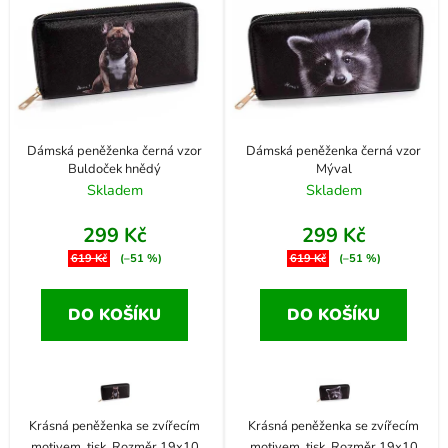
p
í
i
p
s
r
p
o
r
d
o
u
Dámská peněženka černá vzor
Dámská peněženka černá vzor
d
k
Buldoček hnědý
Mýval
u
Skladem
Skladem
t
k
ů
299 Kč
299 Kč
t
619 Kč
(–51 %)
619 Kč
(–51 %)
ů
DO KOŠÍKU
DO KOŠÍKU
Krásná peněženka se zvířecím
Krásná peněženka se zvířecím
motivem, tisk. Rozměr 19x10
motivem, tisk. Rozměr 19x10