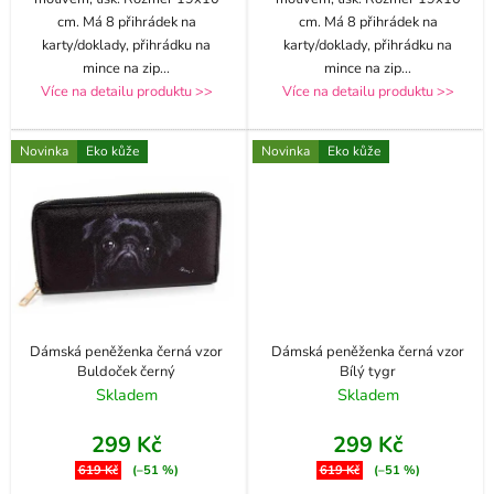
cm. Má 8 přihrádek na
cm. Má 8 přihrádek na
karty/doklady, přihrádku na
karty/doklady, přihrádku na
mince na zip
...
mince na zip
...
Více na detailu produktu >>
Více na detailu produktu >>
Novinka
Eko kůže
Novinka
Eko kůže
Dámská peněženka černá vzor
Dámská peněženka černá vzor
Buldoček černý
Bílý tygr
Skladem
Skladem
299 Kč
299 Kč
619 Kč
(–51 %)
619 Kč
(–51 %)