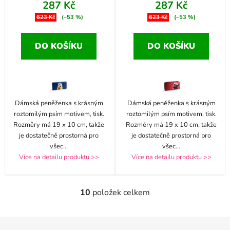
287 Kč
287 Kč
623 Kč
(–53 %)
623 Kč
(–53 %)
DO KOŠÍKU
DO KOŠÍKU
Dámská peněženka s krásným
Dámská peněženka s krásným
roztomilým psím motivem, tisk.
roztomilým psím motivem, tisk.
Rozměry má 19 x 10 cm, takže
Rozměry má 19 x 10 cm, takže
je dostatečně prostorná pro
je dostatečně prostorná pro
všec
...
všec
...
Více na detailu produktu >>
Více na detailu produktu >>
10
položek celkem
O
v
l
Z