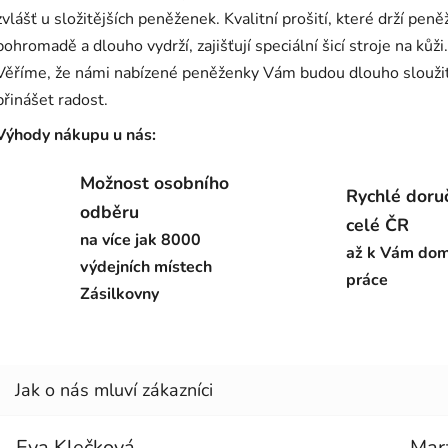
zvlášť u složitějších peněženek. Kvalitní prošití, které drží pen
pohromadě a dlouho vydrží, zajišťují speciální šicí stroje na kůži.
Věříme, že námi nabízené peněženky Vám budou dlouho sloužit
přinášet radost.
Výhody nákupu u nás:
Možnost osobního
Rychlé doru
odběru
celé ČR
na více jak 8000
až k Vám dom
výdejních místech
práce
Zásilkovny
Eva Klečková
Mar