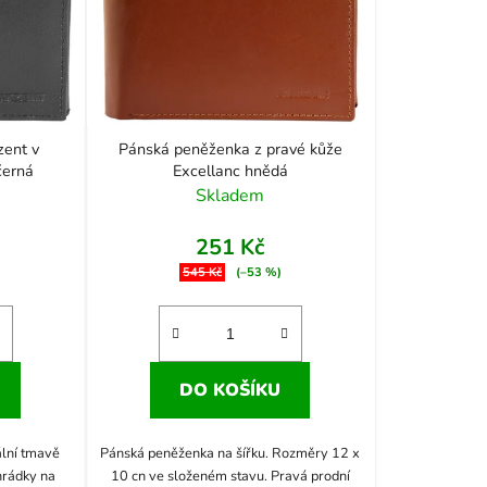
zent v
Pánská peněženka z pravé kůže
černá
Excellanc hnědá
Skladem
251 Kč
545 Kč
(–53 %)
DO KOŠÍKU
ální tmavě
Pánská peněženka na šířku. Rozměry 12 x
hrádky na
10 cn ve složeném stavu. Pravá prodní