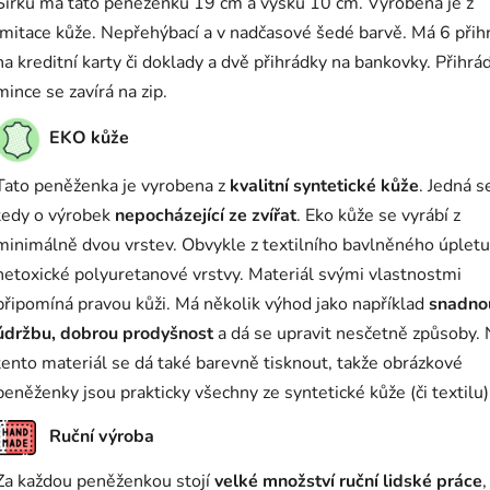
Šířku má tato peněženku 19 cm a výšku 10 cm. Vyrobena je z
imitace kůže. Nepřehýbací a v nadčasové šedé barvě. Má 6 přih
na kreditní karty či doklady a dvě přihrádky na bankovky. Přihrá
mince se zavírá na zip.
EKO kůže
Tato peněženka je vyrobena z
kvalitní syntetické kůže
. Jedná s
tedy o výrobek
nepocházející ze zvířat
. Eko kůže se vyrábí z
minimálně dvou vrstev. Obvykle z textilního bavlněného úpletu
netoxické polyuretanové vrstvy. Materiál svými vlastnostmi
připomíná pravou kůži. Má několik výhod jako například
snadno
údržbu, dobrou prodyšnost
a dá se upravit nesčetně způsoby.
tento materiál se dá také barevně tisknout, takže obrázkové
peněženky jsou prakticky všechny ze syntetické kůže (či textilu)
Ruční výroba
Za každou peněženkou stojí
velké množství ruční lidské práce
,