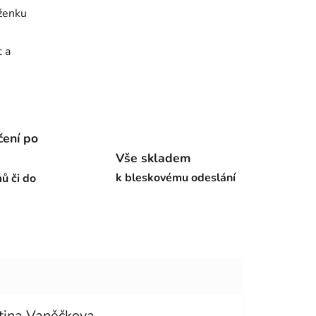
ěženku
 a
čení po
Vše skladem
k bleskovému odeslání
ů či do
tina Vaněčkova