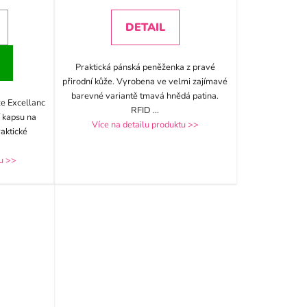
DETAIL
Praktická pánská peněženka z pravé
přirodní kůže. Vyrobena ve velmi zajímavé
barevné variantě tmavá hnědá patina.
že Excellanc
RFID
...
 kapsu na
Více na detailu produktu >>
raktické
tu >>