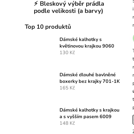
⚡ Bleskový výběr prádla
podle velikosti (a barvy)
Top 10 produktů
Dámské kalhotky s
květinovou krajkou 9060
130 Kč
Dámské dlouhé bavlněné
boxerky bez krajky 701-1K
165 Kč
Dámské kalhotky s krajkou
a s vyšším pasem 6009
148 Kč