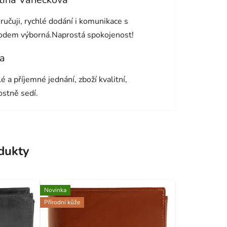
cení obchodu je 5 z 5 hvězdiček.
učuji, rychlé dodání i komunikace s
odem výborná.Naprostá spokojenost!
a
cení obchodu je 5 z 5 hvězdiček.
é a příjemné jednání, zboží kvalitní,
ostně sedí.
odukty
Novinka
Přírodní kůže