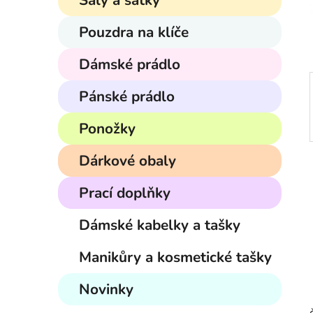
Šály a šátky
í
p
Pouzdra na klíče
a
n
Dámské prádlo
e
Pánské prádlo
l
Ponožky
Dárkové obaly
Prací doplňky
Dámské kabelky a tašky
Manikůry a kosmetické tašky
Novinky