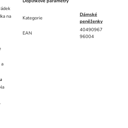
Doplňkové parametry
rádek
Dámské
dka na
Kategorie
peněženky
40490967
EAN
96004
e
 a
u
 Na
.