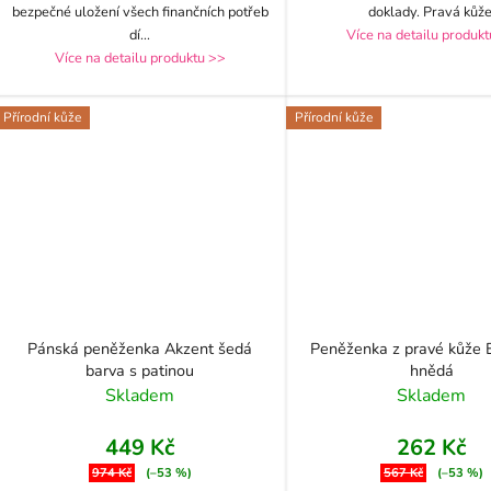
bezpečné uložení všech finančních potřeb
doklady. Pravá kůže
dí
...
Více na detailu produk
Více na detailu produktu >>
Přírodní kůže
Přírodní kůže
Pánská peněženka Akzent šedá
Peněženka z pravé kůže 
barva s patinou
hnědá
Skladem
Skladem
449 Kč
262 Kč
974 Kč
(–53 %)
567 Kč
(–53 %)