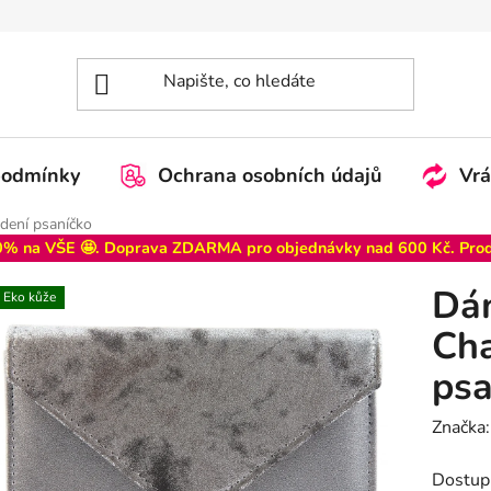
podmínky
Ochrana osobních údajů
Vrá
dení psaníčko
% na VŠE 🤩. Doprava ZDARMA pro objednávky nad 600 Kč. Pro
Dá
Eko kůže
Cha
psa
Značka
Dostup