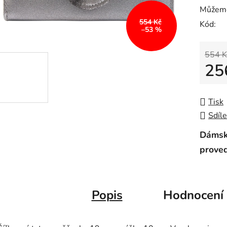
Můžeme
554 Kč
Kód:
–53 %
554 K
25
Měrná
Tisk
Sdíle
Dámská
proved
Popis
Hodnocení