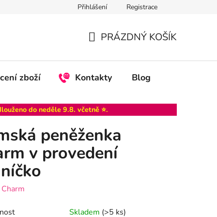
Přihlášení
Registrace
PRÁZDNÝ KOŠÍK
NÁKUPNÍ
KOŠÍK
cení zboží
Kontakty
Blog
dlouženo do
neděle 9.8
. včetně ⭐.
mská peněženka
rm v provedení
níčko
:
Charm
nost
Skladem
(>5 ks)