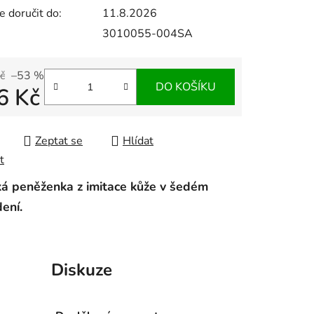
 doručit do:
11.8.2026
3010055-004SA
č
–53 %
DO KOŠÍKU
6 Kč
 cena:
Zeptat se
Hlídat
t
 peněženka z imitace kůže v šedém
ení.
Diskuze