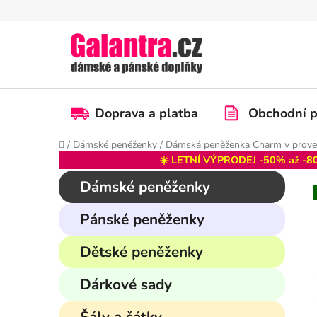
Přejít
na
obsah
Doprava a platba
Obchodní 
Domů
/
Dámské peněženky
/
Dámská peněženka Charm v prove
☀️ LETNÍ VÝPRODEJ -50% až -80
P
K
Přeskočit
Dámské peněženky
a
kategorie
o
t
s
Pánské peněženky
e
t
g
r
Dětské peněženky
o
a
r
Dárkové sady
i
n
e
n