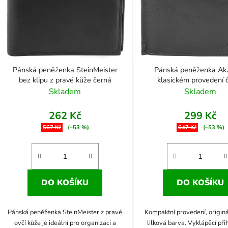
Pánská peněženka SteinMeister
Pánská peněženka Ak
bez klipu z pravé kůže černá
klasickém provedení 
Skladem
Skladem
262 Kč
299 Kč
567 Kč
(–53 %)
647 Kč
(–53 %)
DO KOŠÍKU
DO KOŠÍKU
Pánská peněženka SteinMeister z pravé
Kompaktní provedení, origin
ovčí kůže je ideální pro organizaci a
lilková barva. Vyklápěcí při