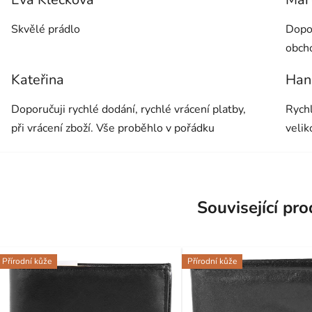
Hodnocení obchodu je 5 z 5 hvězdiček.
Hodno
Skvělé prádlo
Dopor
obch
Kateřina
Han
Hodnocení obchodu je 5 z 5 hvězdiček.
Hodno
Doporučuji rychlé dodání, rychlé vrácení platby,
Rychl
při vrácení zboží. Vše proběhlo v pořádku
velik
Související pr
Přírodní kůže
Přírodní kůže