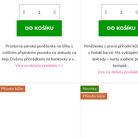
DO KOŠÍKU
DO KOŠÍKU
Prostorná pánská peněženka na šířku s
Peněženka z pravé přírodní ků
vnitřním připínáním pouzdra na doklady na
v hnědé barvě. Má vyklápěcí
klip. Dvěma přihrádkami na bankovky a v
...
doklady + karty a pěkné p
Více na detailu produktu >>
kompak
...
Více na detailu produk
Přírodní kůže
Novinka
Přírodní kůže