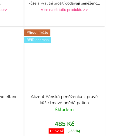
.
kůže a kvalitní prošití dodávají peněženc
...
tu >>
Více na detailu produktu >>
Přírodní kůže
RFID ochrana
Excellanc
Akzent Pánská peněženka z pravé
kůže tmavě hnědá patina
Skladem
485 Kč
1 052 Kč
(–53 %)