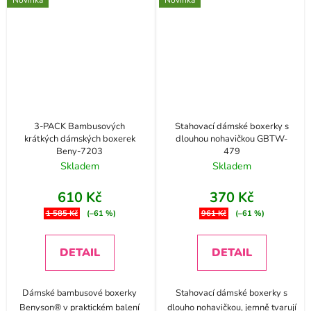
Novinka
Novinka
3-PACK Bambusových
Stahovací dámské boxerky s
krátkých dámských boxerek
dlouhou nohavičkou GBTW-
Beny-7203
479
Skladem
Skladem
610 Kč
370 Kč
1 585 Kč
(–61 %)
961 Kč
(–61 %)
DETAIL
DETAIL
Dámské bambusové boxerky
Stahovací dámské boxerky s
Benyson® v praktickém balení
dlouho nohavičkou, jemně tvarují