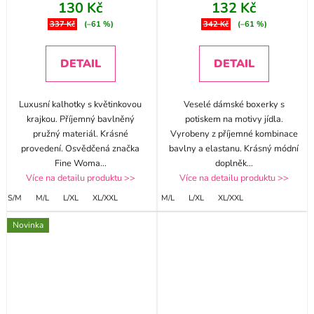
130 Kč
132 Kč
337 Kč
(–61 %)
342 Kč
(–61 %)
DETAIL
DETAIL
Luxusní kalhotky s květinkovou
Veselé dámské boxerky s
krajkou. Příjemný bavlněný
potiskem na motivy jídla.
pružný materiál. Krásné
Vyrobeny z příjemné kombinace
provedení. Osvědčená značka
bavlny a elastanu. Krásný módní
Fine Woma
...
doplněk
...
Více na detailu produktu >>
Více na detailu produktu >>
S/M
M/L
L/XL
XL/XXL
M/L
L/XL
XL/XXL
Novinka