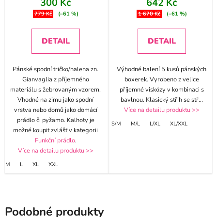
300 Kč
642 Kč
779 Kč
(–61 %)
1 670 Kč
(–61 %)
DETAIL
DETAIL
Pánské spodní tričko/halena zn.
Výhodné balení 5 kusů pánských
Gianvaglia z příjemného
boxerek. Vyrobeno z velice
materiálu s žebrovaným vzorem.
příjemné viskózy v kombinaci s
Vhodné na zimu jako spodní
bavlnou. Klasický střih se stř
...
vrstva nebo domů jako domácí
Více na detailu produktu >>
prádlo či pyžamo. Kalhoty je
S/M
M/L
L/XL
XL/XXL
možné koupit zvlášť v kategorii
Funkční prádlo
.
Více na detailu produktu >>
M
L
XL
XXL
Podobné produkty