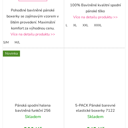
100% Bavlněné kvalitní spodní
Pohodlné bavlněné pánské
pánské tílko
boxerky se zajímavým vzorem v
Více na detailu produktu >>
šitém provedení. Maximální
L
XL
XXL
XXXL
komfort za výhodnou cenu.
Více na detailu produktu >>
S/M
M/L
Novinka
Pánská spodní halena
5-PACK Pánské barevné
bavlněná funkční 256
elastické boxerky 7122
Skladem
Skladem