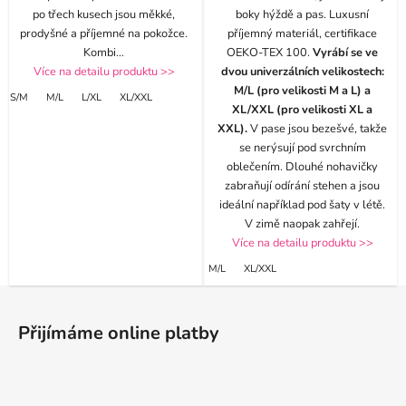
po třech kusech jsou měkké,
boky hýždě a pas. Luxusní
prodyšné a příjemné na pokožce.
příjemný materiál, certifikace
Kombi
...
OEKO-TEX 100.
Vyrábí se ve
Více na detailu produktu >>
dvou univerzálních velikostech:
M/L (pro velikosti M a L) a
S/M
M/L
L/XL
XL/XXL
XL/XXL (pro velikosti XL a
XXL).
V pase jsou bezešvé, takže
se nerýsují pod svrchním
oblečením. Dlouhé nohavičky
zabraňují odírání stehen a jsou
ideální například pod šaty v létě.
V zimě naopak zahřejí.
Více na detailu produktu >>
M/L
XL/XXL
Z
á
Přijímáme online platby
p
a
t