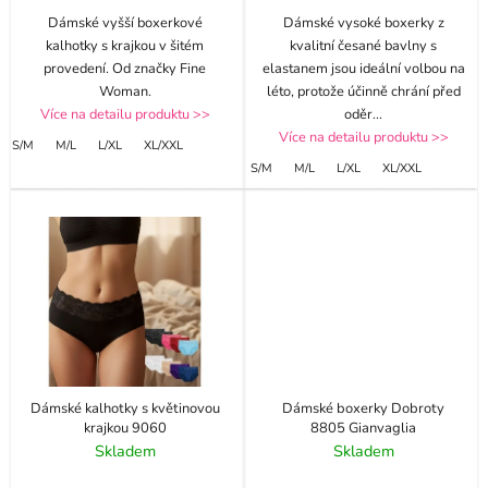
Dámské vyšší boxerkové
Dámské vysoké boxerky z
kalhotky s krajkou v šitém
kvalitní česané bavlny s
provedení. Od značky Fine
elastanem jsou ideální volbou na
Woman.
léto, protože účinně chrání před
Více na detailu produktu >>
oděr
...
Více na detailu produktu >>
S/M
M/L
L/XL
XL/XXL
S/M
M/L
L/XL
XL/XXL
Dámské kalhotky s květinovou
Dámské boxerky Dobroty
krajkou 9060
8805 Gianvaglia
Skladem
Skladem