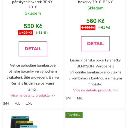
pánských boxerek BENY-
boxerky 7010-BENY
7018
Skladem
Skladem
560 Kč
550 Kč
1 455 Kč
(–61 %)
1 429 Kč
(–61 %)
DETAIL
DETAIL
Luxusní pánské boxerky značky
Velice pohodlné bambusové
BENYSON. Vyrobené z
pánské boxerky ve výhodném
přírodního bambusového vlákna
trojbalení. Šité provedení. Barva
v kombinaci s bavlnou a s malým
černá s lišícími se barvami
množstv
...
lemů
...
Více na detailu produktu >>
Více na detailu produktu >>
S/M
M/L
S/M
M/L
L/XL
Novinka