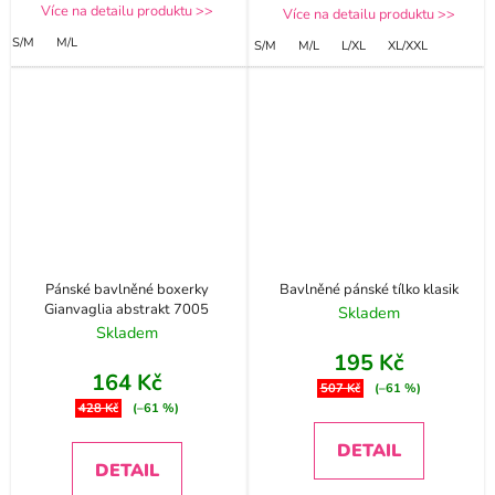
Více na detailu produktu >>
Více na detailu produktu >>
S/M
M/L
S/M
M/L
L/XL
XL/XXL
Pánské bavlněné boxerky
Bavlněné pánské tílko klasik
Gianvaglia abstrakt 7005
Skladem
Skladem
195 Kč
164 Kč
507 Kč
(–61 %)
428 Kč
(–61 %)
DETAIL
DETAIL