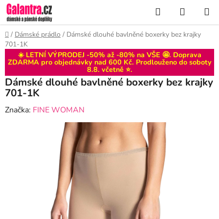
Přejít
Hledat
NÁKUP
na
KOŠÍK
obsah
Domů
/
Dámské prádlo
/
Dámské dlouhé bavlněné boxerky bez krajky
701-1K
☀️ LETNÍ VÝPRODEJ -50% až -80% na VŠE 🤩. Doprava
ZDARMA pro objednávky nad 600 Kč. Prodlouženo do
soboty
8.8
. včetně ⭐.
Dámské dlouhé bavlněné boxerky bez krajky
701-1K
Značka:
FINE WOMAN