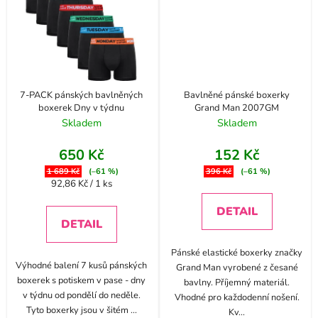
7-PACK pánských bavlněných
Bavlněné pánské boxerky
boxerek Dny v týdnu
Grand Man 2007GM
Skladem
Skladem
650 Kč
152 Kč
1 689 Kč
(–61 %)
396 Kč
(–61 %)
Měrná
92,86 Kč / 1 ks
cena:
DETAIL
DETAIL
Pánské elastické boxerky značky
Výhodné balení 7 kusů pánských
Grand Man vyrobené z česané
boxerek s potiskem v pase - dny
bavlny. Příjemný materiál.
v týdnu od pondělí do neděle.
Vhodné pro každodenní nošení.
Tyto boxerky jsou v šitém
...
Kv
...