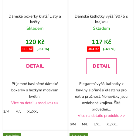
Dámské boxerky kratší Listy a
Dámské kalhotky vyšší 9075 s
květy
krajkou
Skladem
Skladem
120 Kč
117 Kč
311 Kč
(–61 %)
304 Kč
(–61 %)
DETAIL
DETAIL
Příjemné bavlněné dámské
Elegantní vyšší kalhotky z
boxerky s hezkým motivem
bavlny s příměsí elastanu pro
květin.
extra pružnost. Nohavičky jsou
Více na detailu produktu >>
ozdobené krajkou. Šité
proveden
...
S/M
M/L
XL/XXL
Více na detailu produktu >>
S/M
M/L
L/XL
XL/XXL