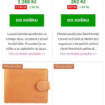
1 266 Kč
262 Kč
2 743 Kč
(–53 %)
567 Kč
(–53 %)
DO KOŠÍKU
DO KOŠÍKU
Luxusní pánská peněženka ve
Pánská peněženka SteinMeister
vintage stylu, vyrobena z pravé
z pravé ovčí kůže je ideální pro
hovězí kůže. Provedení je na
organizaci a bezpečné uložení
výšku a se zapínáním na zip pr
...
všech finančních potřeb dí
...
Více na detailu produktu >>
Více na detailu produktu >>
Přírodní kůže
Přírodní kůže