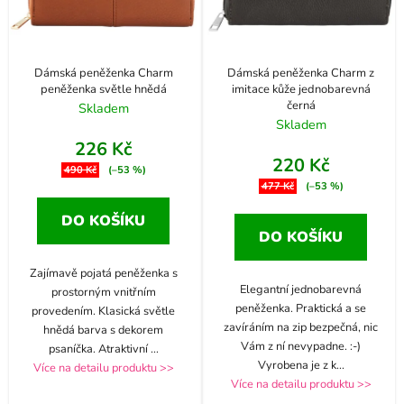
Dámská peněženka Charm
Dámská peněženka Charm z
peněženka světle hnědá
imitace kůže jednobarevná
černá
Skladem
Skladem
226 Kč
220 Kč
490 Kč
(–53 %)
477 Kč
(–53 %)
DO KOŠÍKU
DO KOŠÍKU
Zajímavě pojatá peněženka s
Elegantní jednobarevná
prostorným vnitřním
peněženka. Praktická a se
provedením. Klasická světle
zavíráním na zip bezpečná, nic
hnědá barva s dekorem
Vám z ní nevypadne. :-)
psaníčka. Atraktivní
...
Vyrobena je z k
...
Více na detailu produktu >>
Více na detailu produktu >>