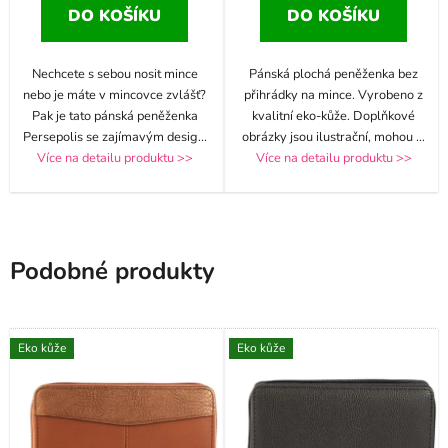
DO KOŠÍKU
DO KOŠÍKU
Nechcete s sebou nosit mince
Pánská plochá peněženka bez
nebo je máte v mincovce zvlášť?
přihrádky na mince. Vyrobeno z
Pak je tato pánská peněženka
kvalitní eko-kůže. Doplňkové
Persepolis se zajímavým desig
...
obrázky jsou ilustrační, mohou
...
Více na detailu produktu >>
Více na detailu produktu >>
Podobné produkty
Eko kůže
Eko kůže