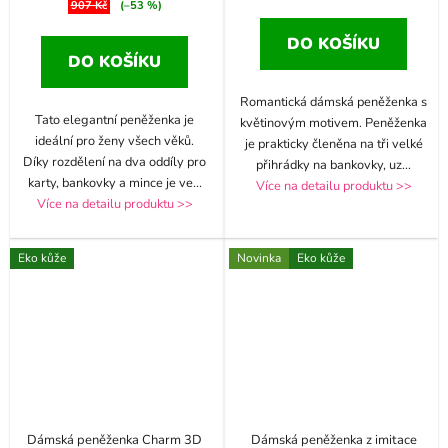
907 Kč
(–53 %)
DO KOŠÍKU
DO KOŠÍKU
Romantická dámská peněženka s
Tato elegantní peněženka je
květinovým motivem. Peněženka
ideální pro ženy všech věků.
je prakticky členěna na tři velké
Díky rozdělení na dva oddíly pro
přihrádky na bankovky, uz
...
karty, bankovky a mince je ve
...
Více na detailu produktu >>
Více na detailu produktu >>
Eko kůže
Novinka
Eko kůže
Dámská peněženka Charm 3D
Dámská peněženka z imitace