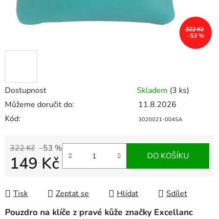
322 Kč
–53 %
Dostupnost
Skladem
(3 ks)
Můžeme doručit do:
11.8.2026
Kód:
3020021-004SA
322 Kč
–53 %
DO KOŠÍKU
149 Kč
Měrná cena:
Tisk
Zeptat se
Hlídat
Sdílet
Pouzdro na klíče z pravé kůže značky Excellanc