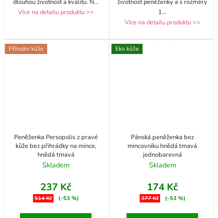
dlouhou životnost a kvalitu. N
...
životnost peněženky a s rozměry
Více na detailu produktu >>
1
...
Více na detailu produktu >>
Přírodní kůže
Eko kůže
Peněženka Persopolis z pravé
Pánská peněženka bez
kůže bez přihrádky na mince,
mincovníku hnědá tmavá
hnědá tmavá
jednobarevná
Skladem
Skladem
237 Kč
174 Kč
514 Kč
(–53 %)
377 Kč
(–53 %)