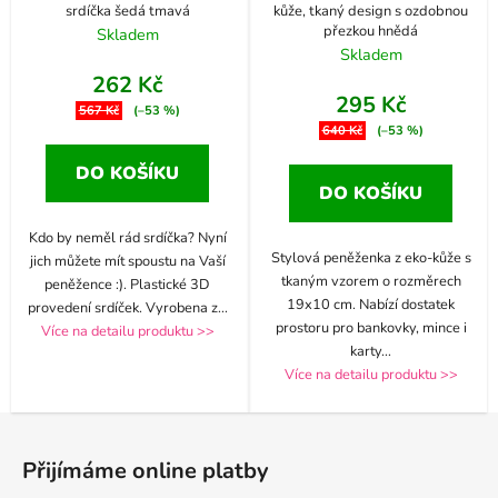
srdíčka šedá tmavá
kůže, tkaný design s ozdobnou
přezkou hnědá
Skladem
Skladem
262 Kč
295 Kč
567 Kč
(–53 %)
640 Kč
(–53 %)
DO KOŠÍKU
DO KOŠÍKU
Kdo by neměl rád srdíčka? Nyní
Stylová peněženka z eko-kůže s
jich můžete mít spoustu na Vaší
tkaným vzorem o rozměrech
peněžence :). Plastické 3D
19x10 cm. Nabízí dostatek
provedení srdíček. Vyrobena z
...
prostoru pro bankovky, mince i
Více na detailu produktu >>
karty
...
Více na detailu produktu >>
Z
á
Přijímáme online platby
p