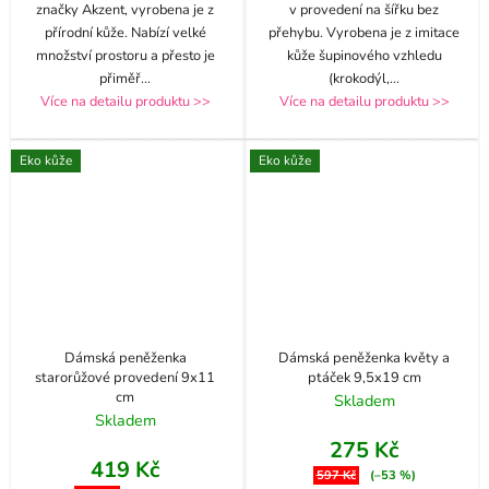
značky Akzent, vyrobena je z
v provedení na šířku bez
přírodní kůže. Nabízí velké
přehybu. Vyrobena je z imitace
množství prostoru a přesto je
kůže šupinového vzhledu
přiměř
...
(krokodýl,
...
Více na detailu produktu >>
Více na detailu produktu >>
Eko kůže
Eko kůže
Dámská peněženka
Dámská peněženka květy a
starorůžové provedení 9x11
ptáček 9,5x19 cm
cm
Skladem
Skladem
275 Kč
419 Kč
597 Kč
(–53 %)