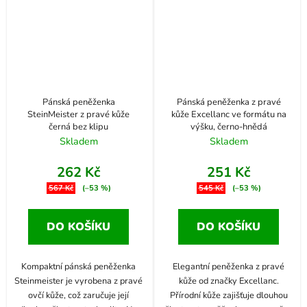
Pánská peněženka
Pánská peněženka z pravé
SteinMeister z pravé kůže
kůže Excellanc ve formátu na
černá bez klipu
výšku, černo-hnědá
Skladem
Skladem
262 Kč
251 Kč
567 Kč
(–53 %)
545 Kč
(–53 %)
DO KOŠÍKU
DO KOŠÍKU
Kompaktní pánská peněženka
Elegantní peněženka z pravé
Steinmeister je vyrobena z pravé
kůže od značky Excellanc.
ovčí kůže, což zaručuje její
Přírodní kůže zajišťuje dlouhou