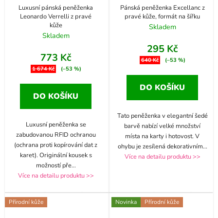
Luxusní pánská peněženka
Pánská peněženka Excellanc z
Leonardo Verrelli z pravé
pravé kůže, formát na šířku
kůže
Skladem
Skladem
295 Kč
773 Kč
640 Kč
(–53 %)
1 674 Kč
(–53 %)
DO KOŠÍKU
DO KOŠÍKU
Tato peněženka v elegantní šedé
Luxusní peněženka se
barvě nabízí velké množství
zabudovanou RFID ochranou
místa na karty i hotovost. V
(ochrana proti kopírování dat z
ohybu je zesílená dekorativním
...
karet). Originální kousek s
Více na detailu produktu >>
možností pře
...
Více na detailu produktu >>
Přírodní kůže
Novinka
Přírodní kůže