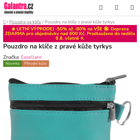
Přejít
Hledat
NÁKUP
na
KOŠÍK
obsah
Domů
/
Pouzdra na klíče
/
Pouzdro na klíče z pravé kůže tyrkys
☀️ LETNÍ VÝPRODEJ -50% až -80% na VŠE 🤩. Doprava
ZDARMA pro objednávky nad 600 Kč. Prodlouženo do
neděle
9.8
. včetně ⭐.
Pouzdro na klíče z pravé kůže tyrkys
Značka:
Excellanc
Novinka
Přírodní kůže