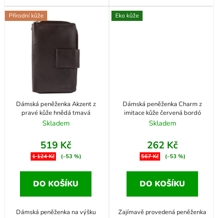
Přírodní kůže
Eko kůže
Dámská peněženka Akzent z
Dámská peněženka Charm z
pravé kůže hnědá tmavá
imitace kůže červená bordó
Skladem
Skladem
519 Kč
262 Kč
1 124 Kč
(–53 %)
567 Kč
(–53 %)
DO KOŠÍKU
DO KOŠÍKU
Dámská peněženka na výšku
Zajímavě provedená peněženka