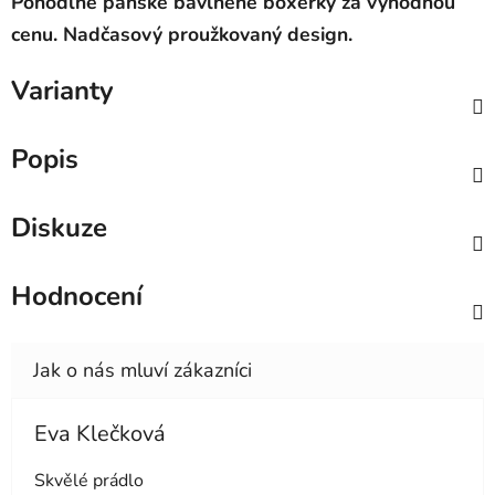
Pohodlné pánské bavlněné boxerky za výhodnou
cenu. Nadčasový proužkovaný design.
Varianty
Popis
Diskuze
Hodnocení
Eva Klečková
Hodnocení obchodu je 5 z 5 hvězdiček.
Skvělé prádlo