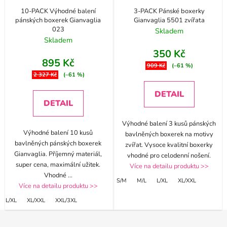
10-PACK Výhodné balení
3-PACK Pánské boxerky
pánských boxerek Gianvaglia
Gianvaglia 5501 zvířata
023
Skladem
Skladem
350 Kč
895 Kč
909 Kč
(–61 %)
2 327 Kč
(–61 %)
DETAIL
DETAIL
Výhodné balení 3 kusů pánských
Výhodné balení 10 kusů
bavlněných boxerek na motivy
bavlněných pánských boxerek
zvířat. Vysoce kvalitní boxerky
Gianvaglia. Příjemný materiál,
vhodné pro celodenní nošení.
super cena, maximální užitek.
Více na detailu produktu >>
Vhodné
...
S/M
M/L
L/XL
XL/XXL
Více na detailu produktu >>
L/XL
XL/XXL
XXL/3XL
Z