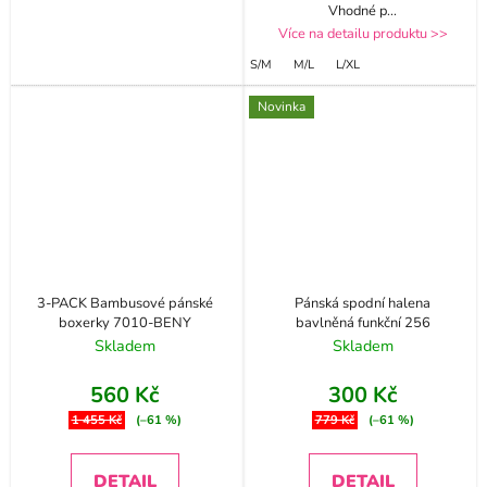
Vhodné p
...
Více na detailu produktu >>
S/M
M/L
L/XL
Novinka
3-PACK Bambusové pánské
Pánská spodní halena
boxerky 7010-BENY
bavlněná funkční 256
Skladem
Skladem
560 Kč
300 Kč
1 455 Kč
(–61 %)
779 Kč
(–61 %)
DETAIL
DETAIL