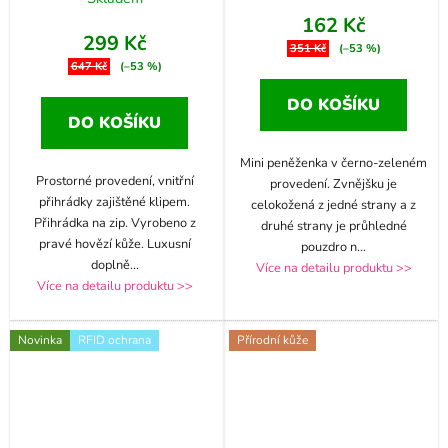
162 Kč
299 Kč
351 Kč
(–53 %)
647 Kč
(–53 %)
DO KOŠÍKU
DO KOŠÍKU
Mini peněženka v černo-zeleném
Prostorné provedení, vnitřní
provedení. Zvnějšku je
přihrádky zajištěné klipem.
celokožená z jedné strany a z
Přihrádka na zip. Vyrobeno z
druhé strany je průhledné
pravé hovězí kůže. Luxusní
pouzdro n
...
doplně
...
Více na detailu produktu >>
Více na detailu produktu >>
Novinka
RFID ochrana
Přírodní kůže