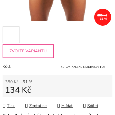
350 Kč
–61 %
ZVOLTE VARIANTU
Kód:
40-GM-XXL3XL-MODRASVETLA
350 Kč
–61 %
134 Kč
Měrná cena:
Tisk
Zeptat se
Hlídat
Sdílet