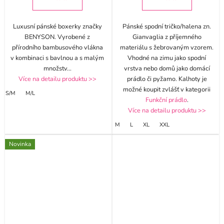
Luxusní pánské boxerky značky
Pánské spodní tričko/halena zn.
BENYSON. Vyrobené z
Gianvaglia z příjemného
přírodního bambusového vlákna
materiálu s žebrovaným vzorem.
v kombinaci s bavlnou a s malým
Vhodné na zimu jako spodní
množstv
...
vrstva nebo domů jako domácí
Více na detailu produktu >>
prádlo či pyžamo. Kalhoty je
možné koupit zvlášť v kategorii
S/M
M/L
Funkční prádlo
.
Více na detailu produktu >>
M
L
XL
XXL
Novinka