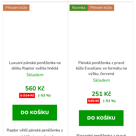
Přírodní kůže
Novinka
Přírodní kůže
Luxusní pánská peněženka na
Pánská peněženka z pravé
délku Raptor světle hnědá
kůže Excellanc ve formátu na
výšku, červená
Skladem
Skladem
560 Kč
251 Kč
1 214 Kč
(–53 %)
545 Kč
(–53 %)
DO KOŠÍKU
DO KOŠÍKU
Raptor větší pánská peněženka z
Elegantní peněženka z pravé