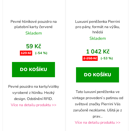
Pevné hliníkové pouzdro na
Luxusní peněženka Pierrini
platební karty červené
pro pány, formát na výšku,
hnědá
Skladem
Skladem
59 Kč
1 042 Kč
129 Kč
(–54 %)
2 258 Kč
(–53 %)
DO KOŠÍKU
DO KOŠÍKU
Pevné pouzdro na karty/vizitky
Tato luxusní peněženka ve
vyrobené z hliníku. Hezký
vintage provedení s patinou od
design. Odstínění RFID.
světové značky Pierrini Vás
Více na detailu produktu >>
zaručeně nezklame. Ušitá je z
prav
...
Více na detailu produktu >>