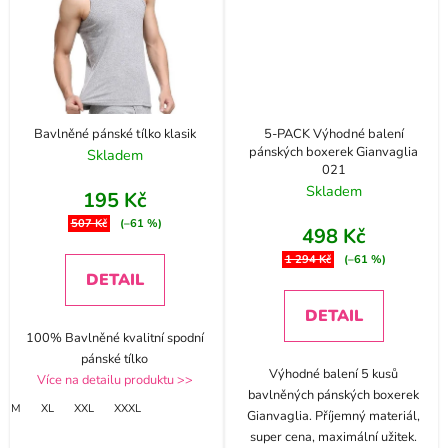
Bavlněné pánské tílko klasik
5-PACK Výhodné balení
pánských boxerek Gianvaglia
Skladem
021
Skladem
195 Kč
507 Kč
(–61 %)
498 Kč
1 294 Kč
(–61 %)
DETAIL
DETAIL
100% Bavlněné kvalitní spodní
pánské tílko
Výhodné balení 5 kusů
Více na detailu produktu >>
bavlněných pánských boxerek
M
XL
XXL
XXXL
Gianvaglia. Příjemný materiál,
super cena, maximální užitek.