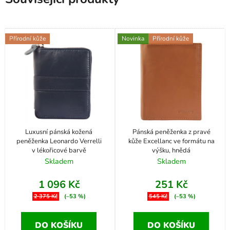
Přírodní kůže
Novinka
Přírodní kůže
Luxusní pánská kožená
Pánská peněženka z pravé
peněženka Leonardo Verrelli
kůže Excellanc ve formátu na
v lékořicové barvě
výšku, hnědá
Skladem
Skladem
1 096 Kč
251 Kč
2 375 Kč
(–53 %)
545 Kč
(–53 %)
DO KOŠÍKU
DO KOŠÍKU