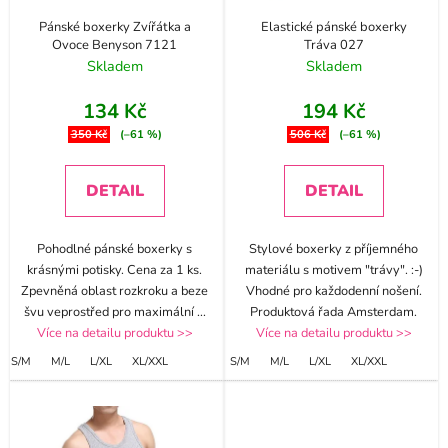
Pánské boxerky Zvířátka a
Elastické pánské boxerky
Ovoce Benyson 7121
Tráva 027
Skladem
Skladem
134 Kč
194 Kč
350 Kč
(–61 %)
506 Kč
(–61 %)
DETAIL
DETAIL
Pohodlné pánské boxerky s
Stylové boxerky z příjemného
krásnými potisky. Cena za 1 ks.
materiálu s motivem "trávy". :-)
Zpevněná oblast rozkroku a beze
Vhodné pro každodenní nošení.
švu veprostřed pro maximální
...
Produktová řada Amsterdam.
Více na detailu produktu >>
Více na detailu produktu >>
S/M
M/L
L/XL
XL/XXL
S/M
M/L
L/XL
XL/XXL