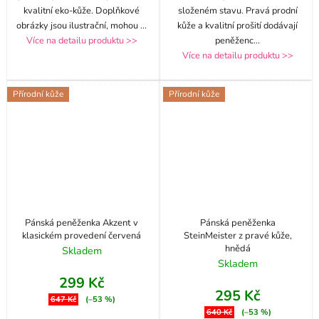
kvalitní eko-kůže. Doplňkové
složeném stavu. Pravá prodní
obrázky jsou ilustrační, mohou
...
kůže a kvalitní prošití dodávají
Více na detailu produktu >>
peněženc
...
Více na detailu produktu >>
Přírodní kůže
Přírodní kůže
Pánská peněženka Akzent v
Pánská peněženka
klasickém provedení červená
SteinMeister z pravé kůže,
hnědá
Skladem
Skladem
299 Kč
295 Kč
647 Kč
(–53 %)
640 Kč
(–53 %)