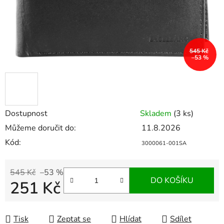
545 Kč
–53 %
Dostupnost
Skladem
(3 ks)
Můžeme doručit do:
11.8.2026
Kód:
3000061-001SA
545 Kč
–53 %
DO KOŠÍKU
251 Kč
Měrná cena:
Tisk
Zeptat se
Hlídat
Sdílet