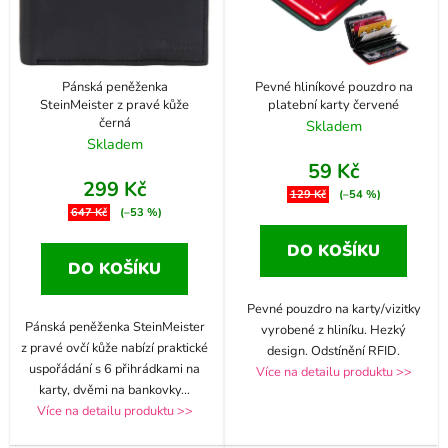
Pánská peněženka
Pevné hliníkové pouzdro na
SteinMeister z pravé kůže
platební karty červené
černá
Skladem
Skladem
59 Kč
299 Kč
129 Kč
(–54 %)
647 Kč
(–53 %)
DO KOŠÍKU
DO KOŠÍKU
Pevné pouzdro na karty/vizitky
Pánská peněženka SteinMeister
vyrobené z hliníku. Hezký
z pravé ovčí kůže nabízí praktické
design. Odstínění RFID.
uspořádání s 6 přihrádkami na
Více na detailu produktu >>
karty, dvěmi na bankovky
...
Více na detailu produktu >>