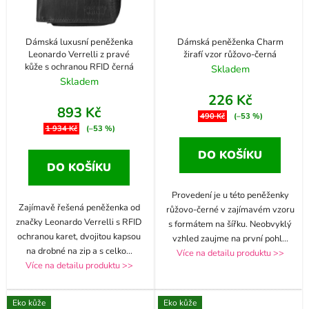
Dámská luxusní peněženka
Dámská peněženka Charm
Leonardo Verrelli z pravé
žirafí vzor růžovo-černá
kůže s ochranou RFID černá
Skladem
Skladem
226 Kč
893 Kč
490 Kč
(–53 %)
1 934 Kč
(–53 %)
DO KOŠÍKU
DO KOŠÍKU
Provedení je u této peněženky
Zajímavě řešená peněženka od
růžovo-černé v zajímavém vzoru
značky Leonardo Verrelli s RFID
s formátem na šířku. Neobvyklý
ochranou karet, dvojitou kapsou
vzhled zaujme na první pohl
...
na drobné na zip a s celko
...
Více na detailu produktu >>
Více na detailu produktu >>
Eko kůže
Eko kůže