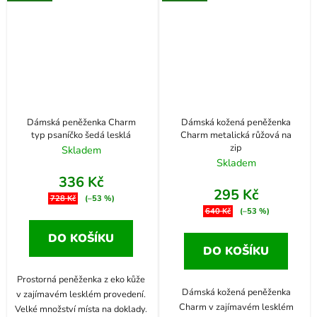
Dámská peněženka Charm
Dámská kožená peněženka
typ psaníčko šedá lesklá
Charm metalická růžová na
zip
Skladem
Skladem
336 Kč
295 Kč
728 Kč
(–53 %)
640 Kč
(–53 %)
DO KOŠÍKU
DO KOŠÍKU
Prostorná peněženka z eko kůže
Dámská kožená peněženka
v zajímavém lesklém provedení.
Charm v zajímavém lesklém
Velké množství místa na doklady.