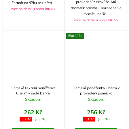
provedení z ekokůže. Má
Formát na šířku bez přeh
...
dostatek prostoru, vyrobena ve
Více na detailu produktu >>
formátu na šíř
...
Více na detailu produktu >>
Eko kůže
Dámská textilní peněženka
Dámská peněženka Charm v
Charm v šedé barvě
provedení psaníčko
Skladem
Skladem
262 Kč
256 Kč
567 Kč
(–53 %)
554 Kč
(–53 %)