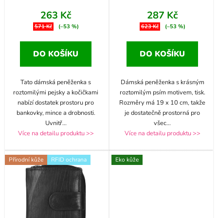
263 Kč
287 Kč
571 Kč
(–53 %)
623 Kč
(–53 %)
DO KOŠÍKU
DO KOŠÍKU
Tato dámská peněženka s
Dámská peněženka s krásným
roztomilými pejsky a kočičkami
roztomilým psím motivem, tisk.
nabízí dostatek prostoru pro
Rozměry má 19 x 10 cm, takže
bankovky, mince a drobnosti.
je dostatečně prostorná pro
Uvnitř
...
všec
...
Více na detailu produktu >>
Více na detailu produktu >>
Přírodní kůže
RFID ochrana
Eko kůže