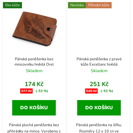
Eko kůže
Novinka
Přírodní kůže
Pánská peněženka bez
Pánská peněženka z pravé
mincovníku hnědá Orel
kůže Excellanc hnědá
Skladem
Skladem
174 Kč
251 Kč
377 Kč
(–53 %)
545 Kč
(–53 %)
DO KOŠÍKU
DO KOŠÍKU
Pánská plochá peněženka bez
Pánská peněženka na šířku.
přihrádky na mince. Vyrobeno z
Rozměry 12 x 10 cn ve