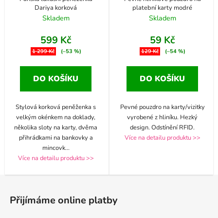
Dariya korková
platební karty modré
Skladem
Skladem
599 Kč
59 Kč
1 299 Kč
(–53 %)
129 Kč
(–54 %)
DO KOŠÍKU
DO KOŠÍKU
Stylová korková peněženka s
Pevné pouzdro na karty/vizitky
velkým okénkem na doklady,
vyrobené z hliníku. Hezký
několika sloty na karty, dvěma
design. Odstínění RFID.
přihrádkami na bankovky a
Více na detailu produktu >>
mincovk
...
Více na detailu produktu >>
Z
á
Přijímáme online platby
p