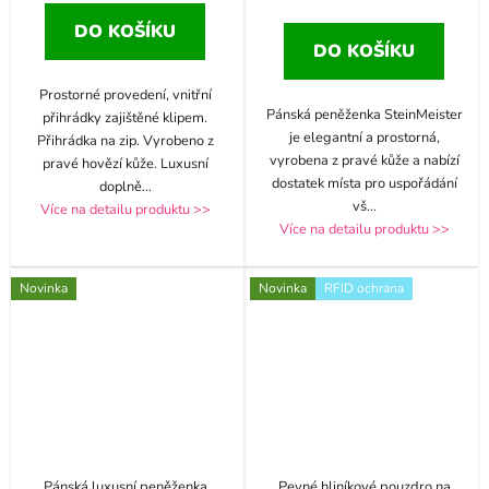
DO KOŠÍKU
DO KOŠÍKU
Prostorné provedení, vnitřní
Pánská peněženka SteinMeister
přihrádky zajištěné klipem.
je elegantní a prostorná,
Přihrádka na zip. Vyrobeno z
vyrobena z pravé kůže a nabízí
pravé hovězí kůže. Luxusní
dostatek místa pro uspořádání
doplně
...
vš
...
Více na detailu produktu >>
Více na detailu produktu >>
Novinka
Novinka
RFID ochrana
Pánská luxusní peněženka
Pevné hliníkové pouzdro na