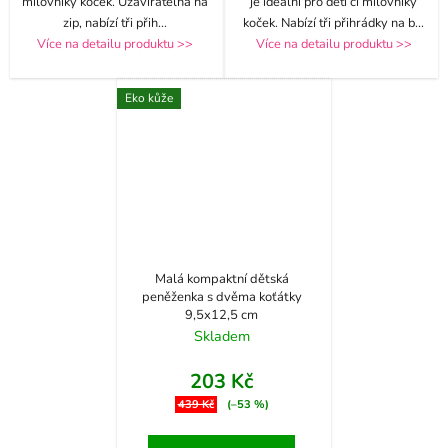
milovníky koček. Uzavíratelná na
je ideální pro děti či milovníky
zip, nabízí tři přih
...
koček. Nabízí tři přihrádky na b
...
Více na detailu produktu >>
Více na detailu produktu >>
Eko kůže
Malá kompaktní dětská
peněženka s dvěma koťátky
9,5x12,5 cm
Skladem
203 Kč
439 Kč
(–53 %)