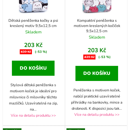
Dětská peněženka kočky a psi
Kompaktní peněženka s
kreslený motiv 9,5x12,5 cm
motivem kreslených kočiček
9,5x12,5 cm
Skladem
Skladem
203 Kč
203 Kč
439 Kč
(–53 %)
439 Kč
(–53 %)
DO KOŠÍKU
DO KOŠÍKU
Stylová dětská peněženka s
Peněženka s motivem koček,
motivem koček je ideální pro
nabízí praktické uzavíratelné
milovnice či milovníky těchto
přihrádky na bankovky, mince a
mazlíčků. Uzavíratelná na zip,
drobnosti. K dispozici jsou tak
...
na
...
Více na detailu produktu >>
Více na detailu produktu >>