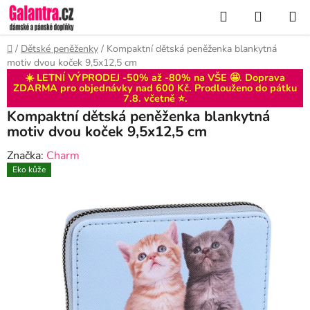
Přejít
Hledat
NÁKUP
na
KOŠÍK
obsah
Domů
/
Dětské peněženky
/
Kompaktní dětská peněženka blankytná
motiv dvou koček 9,5x12,5 cm
☀️ LETNÍ VÝPRODEJ -50% až -80% na VŠE 🤩. Doprava
ZDARMA pro objednávky nad 600 Kč. Prodlouženo do
pátku
7.8
. včetně ⭐.
Kompaktní dětská peněženka blankytná
motiv dvou koček 9,5x12,5 cm
Značka:
Charm
Eko kůže