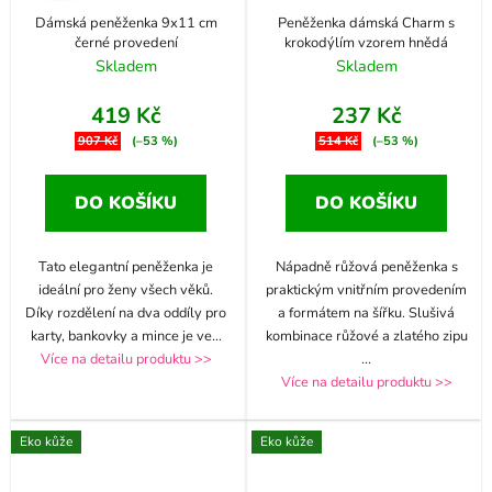
Dámská peněženka 9x11 cm
Peněženka dámská Charm s
černé provedení
krokodýlím vzorem hnědá
Skladem
Skladem
419 Kč
237 Kč
907 Kč
(–53 %)
514 Kč
(–53 %)
DO KOŠÍKU
DO KOŠÍKU
Tato elegantní peněženka je
Nápadně růžová peněženka s
ideální pro ženy všech věků.
praktickým vnitřním provedením
Díky rozdělení na dva oddíly pro
a formátem na šířku. Slušivá
karty, bankovky a mince je ve
...
kombinace růžové a zlatého zipu
Více na detailu produktu >>
...
Více na detailu produktu >>
Eko kůže
Eko kůže