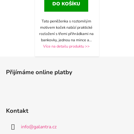
DO KOŠÍKU
Tato peněženka s roztomilým
motivem koček nabízí praktické
rozložení s třemi přihrádkami na
bankovky, jednou na mince a
...
Více na detailu produktu >>
Z
á
Přijímáme online platby
p
a
t
í
Kontakt
info
@
galantra.cz