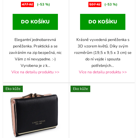
477 Kč
(–53 %)
597 Kč
(–53 %)
DO KOŠÍKU
DO KOŠÍKU
Elegantní jednobarevná
Krásně vyvedená peněženka s
peněženka. Praktická a se
3D vzorem květů. Díky svým
zavíráním na zip bezpečná, nic
rozměrům (19,5 x 9,5 x 3 cm) se
Vám z ní nevypadne. :-)
do ní vejde i spousta
Vyrobena je z k
...
potřebných
...
Více na detailu produktu >>
Více na detailu produktu >>
Eko kůže
Eko kůže