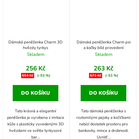
Dámská peněženka Charm 3D
Dámská peněženka Charm psi
hvězdy tyrkys
a kočky bílé provedení
Skladem
Skladem
256 Kč
263 Kč
554 Kč
(–53 %)
571 Kč
(–53 %)
DO KOŠÍKU
DO KOŠÍKU
Tato krásná a elegantní
Tato dámská peněženka s
peněženka je vyrobena z imitace
roztomilými pejsky a kočičkami
kůže s plasticky vyvedenými 3D
nabízí dostatek prostoru pro
hvězdami ve světle tyrkysové
bankovky, mince a drobnosti.
bar
...
Uvnitř
...