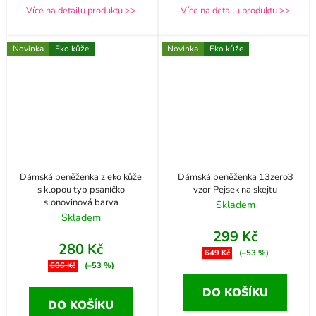
Více na detailu produktu >>
Více na detailu produktu >>
Novinka
Eko kůže
Novinka
Eko kůže
Dámská peněženka z eko kůže
Dámská peněženka 13zero3
s klopou typ psaníčko
vzor Pejsek na skejtu
slonovinová barva
Skladem
Skladem
299 Kč
280 Kč
649 Kč
(–53 %)
606 Kč
(–53 %)
DO KOŠÍKU
DO KOŠÍKU