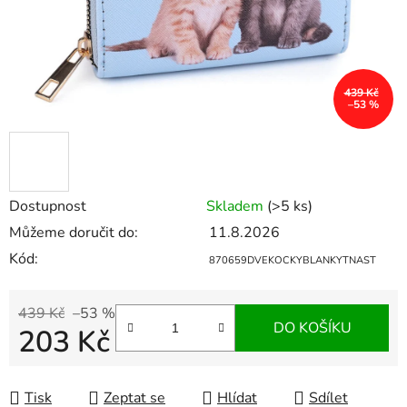
439 Kč
–53 %
Dostupnost
Skladem
(>5 ks)
Můžeme doručit do:
11.8.2026
Kód:
870659DVEKOCKYBLANKYTNAST
439 Kč
–53 %
DO KOŠÍKU
203 Kč
Měrná cena:
Tisk
Zeptat se
Hlídat
Sdílet