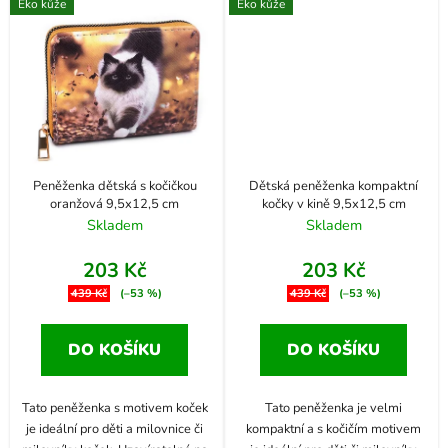
Eko kůže
Eko kůže
Peněženka dětská s kočičkou
Dětská peněženka kompaktní
oranžová 9,5x12,5 cm
kočky v kině 9,5x12,5 cm
Skladem
Skladem
203 Kč
203 Kč
439 Kč
(–53 %)
439 Kč
(–53 %)
DO KOŠÍKU
DO KOŠÍKU
Tato peněženka s motivem koček
Tato peněženka je velmi
je ideální pro děti a milovnice či
kompaktní a s kočičím motivem