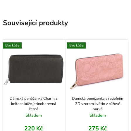
Související produkty
Eko kůže
Eko kůže
Dámská peněženka Charm z
Dámská peněženka s reliéfním
imitace kůže jednobarevná
3D vzorem květin v růžové
černá
barvě
Skladem
Skladem
220 Kč
275 Kč