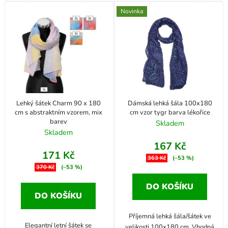
Novinka
Lehký šátek Charm 90 x 180
Dámská lehká šála 100x180
cm s abstraktním vzorem, mix
cm vzor tygr barva lékořice
barev
Skladem
Skladem
167 Kč
171 Kč
363 Kč
(–53 %)
370 Kč
(–53 %)
DO KOŠÍKU
DO KOŠÍKU
Příjemná lehká šála/šátek ve
Elegantní letní šátek se
velikosti 100x180 cm. Vhodná