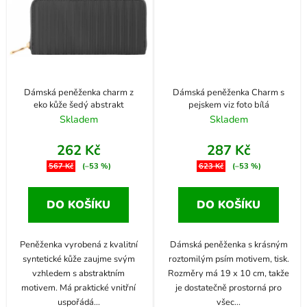
Dámská peněženka charm z
Dámská peněženka Charm s
eko kůže šedý abstrakt
pejskem viz foto bílá
Skladem
Skladem
262 Kč
287 Kč
567 Kč
(–53 %)
623 Kč
(–53 %)
DO KOŠÍKU
DO KOŠÍKU
Peněženka vyrobená z kvalitní
Dámská peněženka s krásným
syntetické kůže zaujme svým
roztomilým psím motivem, tisk.
vzhledem s abstraktním
Rozměry má 19 x 10 cm, takže
motivem. Má praktické vnitřní
je dostatečně prostorná pro
uspořádá
...
všec
...