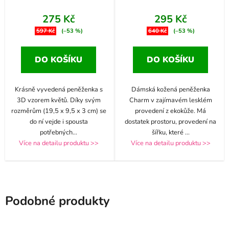
275 Kč
295 Kč
597 Kč
(–53 %)
640 Kč
(–53 %)
DO KOŠÍKU
DO KOŠÍKU
Krásně vyvedená peněženka s
Dámská kožená peněženka
3D vzorem květů. Díky svým
Charm v zajímavém lesklém
rozměrům (19,5 x 9,5 x 3 cm) se
provedení z ekokůže. Má
do ní vejde i spousta
dostatek prostoru, provedení na
potřebných
...
šířku, které
...
Více na detailu produktu >>
Více na detailu produktu >>
Podobné produkty