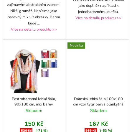
zajímavým abstraktním vzorem.
jako doplněk například k
Nižší gramáž. Nabízíme jako
jednobarevnému outfitu.
barevný mix viz obrázky. Barva
Více na detailu produktu >>
bude
...
Více na detailu produktu >>
Novinka
Pestrobarevná lehká šála,
Dámská lehká šála 100x180
90x180 cm, mix barev
cm vzor tygr barva blankytná
Skladem
Skladem
150 Kč
167 Kč
526 Kč
(–71 %)
363 Kč
(–53 %)