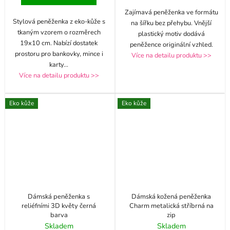
Zajímavá peněženka ve formátu
Stylová peněženka z eko-kůže s
na šířku bez přehybu. Vnější
tkaným vzorem o rozměrech
plastický motiv dodává
19x10 cm. Nabízí dostatek
peněžence originální vzhled.
prostoru pro bankovky, mince i
Více na detailu produktu >>
karty
...
Více na detailu produktu >>
Eko kůže
Eko kůže
Dámská peněženka s
Dámská kožená peněženka
reliéfními 3D květy černá
Charm metalická stříbrná na
barva
zip
Skladem
Skladem