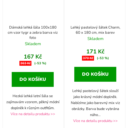
Dámská lehká šála 100x180
Lehký pastelový šátek Charm,
cm vzor tygr a zebra barva viz
60 x 180 cm, mix barev
foto
Skladem
Skladem
171 Kč
167 Kč
370 Kč
(–53 %)
363 Kč
(–53 %)
DO KOŠÍKU
DO KOŠÍKU
Lehký pastelový šátek slouží
Hezká lehká letní šála se
jako krásný módní doplněk.
zajímavám vzorem, pěkný módní
Nabízíme jako barevný mix viz
doplněk k různým outfitům.
obrázky. Barva bude vybrána
Více na detailu produktu >>
náho
...
Více na detailu produktu >>