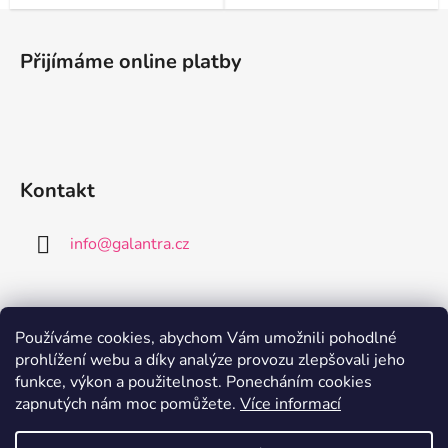
Z
á
Přijímáme online platby
p
a
t
í
Kontakt
info
@
galantra.cz
Používáme cookies, abychom Vám umožnili pohodlné
prohlížení webu a díky analýze provozu zlepšovali jeho
Nákupní košík
funkce, výkon a použitelnost. Ponecháním cookies
zapnutých nám moc pomůžete.
Více informací
0
KS /
0 KČ