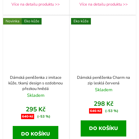
Více na detailu produktu >>
Více na detailu produktu >>
Novinka
Eko kůže
Eko kůže
Dámská peněženka z imitace
Dámská peněženka Charm na
kůže, tkaný design s ozdobnou
zip lesklá červená
přezkou hnědá
Skladem
Skladem
298 Kč
295 Kč
646 Kč
(–53 %)
640 Kč
(–53 %)
DO KOŠÍKU
DO KOŠÍKU