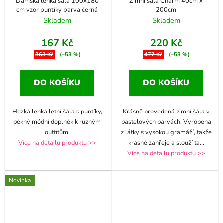
Dámská lehká šála 100x180
Zimní šála Charm 40cm x
cm vzor puntíky barva černá
200cm
Skladem
Skladem
167 Kč
220 Kč
363 Kč
(–53 %)
477 Kč
(–53 %)
DO KOŠÍKU
DO KOŠÍKU
Hezká lehká letní šála s puntíky,
Krásně provedená zimní šála v
pěkný módní doplněk k různým
pastelových barvách. Vyrobena
outfitům.
z látky s vysokou gramáží, takže
Více na detailu produktu >>
krásně zahřeje a slouží ta
...
Více na detailu produktu >>
Novinka