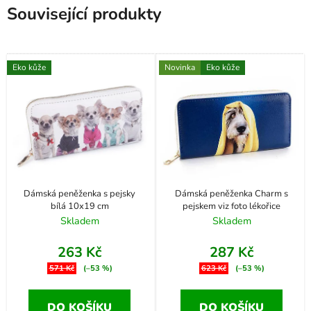
Související produkty
Eko kůže
Novinka
Eko kůže
Dámská peněženka s pejsky
Dámská peněženka Charm s
bílá 10x19 cm
pejskem viz foto lékořice
Skladem
Skladem
263 Kč
287 Kč
571 Kč
(–53 %)
623 Kč
(–53 %)
DO KOŠÍKU
DO KOŠÍKU