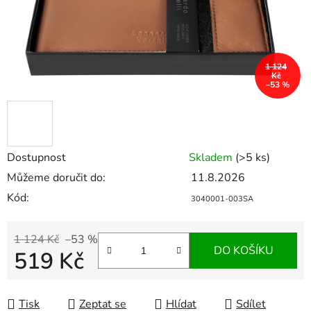
1 124
Kč
–53 %
Dostupnost
Skladem
(>5 ks)
Můžeme doručit do:
11.8.2026
Kód:
3040001-003SA
1 124 Kč
–53 %
DO KOŠÍKU
519 Kč
Měrná cena:
Tisk
Zeptat se
Hlídat
Sdílet