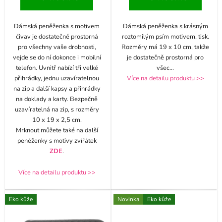
Dámská peněženka s motivem
Dámská peněženka s krásným
čivav je dostatečně prostorná
roztomilým psím motivem, tisk.
pro všechny vaše drobnosti,
Rozměry má 19 x 10 cm, takže
vejde se do ní dokonce i mobilní
je dostatečně prostorná pro
telefon. Uvnitř nabízí tři velké
všec
...
přihrádky, jednu uzavíratelnou
Více na detailu produktu >>
na zip a další kapsy a přihrádky
na doklady a karty. Bezpečně
uzavíratelná na zip, s rozměry
10 x 19 x 2,5 cm.
Mrknout můžete také na další
peněženky s motivy zvířátek
ZDE
.
Více na detailu produktu >>
Eko kůže
Novinka
Eko kůže