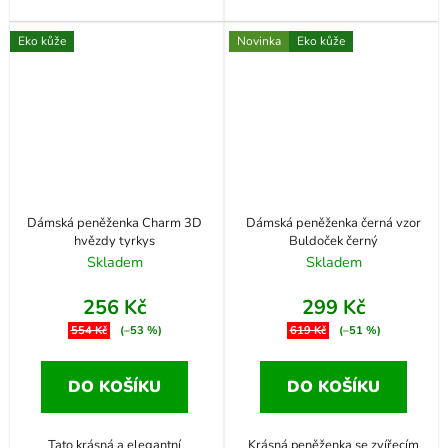
Eko kůže
Novinka
Eko kůže
Dámská peněženka Charm 3D
Dámská peněženka černá vzor
hvězdy tyrkys
Buldoček černý
Skladem
Skladem
256 Kč
299 Kč
554 Kč
(–53 %)
619 Kč
(–51 %)
DO KOŠÍKU
DO KOŠÍKU
Tato krásná a elegantní
Krásná peněženka se zvířecím