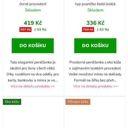
černé provedení
typ psaníčko šedá lesklá
Skladem
Skladem
419 Kč
336 Kč
907 Kč
(–53 %)
728 Kč
(–53 %)
DO KOŠÍKU
DO KOŠÍKU
Tato elegantní peněženka je
Prostorná peněženka z eko kůže
ideální pro ženy všech věků.
v zajímavém lesklém provedení.
Díky rozdělení na dva oddíly pro
Velké množství místa na doklady.
karty, bankovky a mince je ve
...
Formát na šířku bez přeh
...
Více na detailu produktu >>
Více na detailu produktu >>
Eko kůže
Přírodní kůže