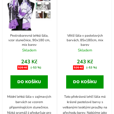
Pestrobarevná lehká šála,
Větší šála v pastelových
vzor slunečnice, 90x180 cm,
barvách, 85x180cm, mix
mix barev
barev
Skladem
Skladem
243 Kč
243 Kč
526 Kč
(–53 %)
526 Kč
(–53 %)
DO KOŠÍKU
DO KOŠÍKU
Módní lehká šála v zajímavých
Tato překrásná lehčí šála má
barvách se vzorem
krásné pastelové barvy s
připomínajícícm slunečnice.
vetkanými lesklými proužky na
Nízká gramáž ji předurčuje pro
přechodu barev. Nabízíme jako