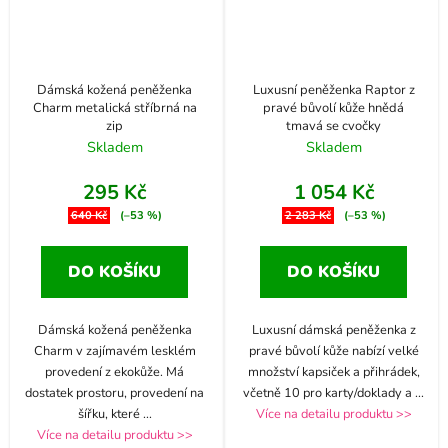
Dámská kožená peněženka
Luxusní peněženka Raptor z
Charm metalická stříbrná na
pravé bůvolí kůže hnědá
zip
tmavá se cvočky
Skladem
Skladem
295 Kč
1 054 Kč
640 Kč
(–53 %)
2 283 Kč
(–53 %)
DO KOŠÍKU
DO KOŠÍKU
Dámská kožená peněženka
Luxusní dámská peněženka z
Charm v zajímavém lesklém
pravé bůvolí kůže nabízí velké
provedení z ekokůže. Má
množství kapsiček a přihrádek,
dostatek prostoru, provedení na
včetně 10 pro karty/doklady a
...
šířku, které
...
Více na detailu produktu >>
Více na detailu produktu >>