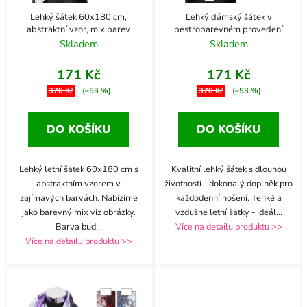
Lehký šátek 60x180 cm,
Lehký dámský šátek v
abstraktní vzor, mix barev
pestrobarevném provedení
Skladem
Skladem
171 Kč
171 Kč
370 Kč
(–53 %)
370 Kč
(–53 %)
DO KOŠÍKU
DO KOŠÍKU
Lehký letní šátek 60x180 cm s
Kvalitní lehký šátek s dlouhou
abstraktním vzorem v
životností - dokonalý doplněk pro
zajímavých barvách. Nabízíme
každodenní nošení. Tenké a
jako barevný mix viz obrázky.
vzdušné letní šátky - ideál
...
Barva bud
...
Více na detailu produktu >>
Více na detailu produktu >>