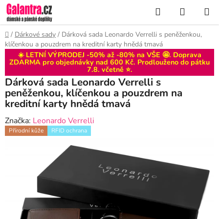
Přejít
Hledat
NÁKUP
na
KOŠÍK
obsah
Domů
/
Dárkové sady
/
Dárková sada Leonardo Verrelli s peněženkou,
klíčenkou a pouzdrem na kreditní karty hnědá tmavá
☀️ LETNÍ VÝPRODEJ -50% až -80% na VŠE 🤩. Doprava
ZDARMA pro objednávky nad 600 Kč. Prodlouženo do
pátku
7.8
. včetně ⭐.
Dárková sada Leonardo Verrelli s
peněženkou, klíčenkou a pouzdrem na
kreditní karty hnědá tmavá
Značka:
Leonardo Verrelli
Přírodní kůže
RFID ochrana