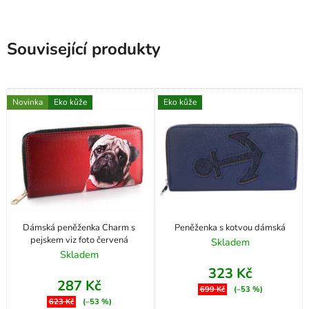
Související produkty
Novinka
Eko kůže
Eko kůže
Dámská peněženka Charm s
Peněženka s kotvou dámská
pejskem viz foto červená
Skladem
Skladem
323 Kč
287 Kč
699 Kč
(–53 %)
623 Kč
(–53 %)