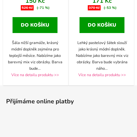
150 Kč
171 Kč
526 Kč
(–71 %)
370 Kč
(–53 %)
DO KOŠÍKU
DO KOŠÍKU
Šála nižší gramáže, krásný
Lehký pastelový šátek slouží
módní doplněk zejména pro
jako krásný módní doplněk.
teplejší měsíce. Nabízíme jako
Nabízíme jako barevný mix viz
barevný mix viz obrázky. Barva
obrázky. Barva bude vybrána
bude
...
náho
...
Více na detailu produktu >>
Více na detailu produktu >>
Z
á
Přijímáme online platby
p
a
t
í