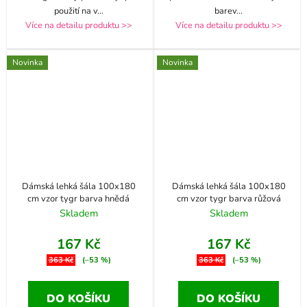
použití na v
...
barev
...
Více na detailu produktu >>
Více na detailu produktu >>
Novinka
Novinka
Dámská lehká šála 100x180
Dámská lehká šála 100x180
cm vzor tygr barva hnědá
cm vzor tygr barva růžová
Skladem
Skladem
167 Kč
167 Kč
363 Kč
(–53 %)
363 Kč
(–53 %)
DO KOŠÍKU
DO KOŠÍKU