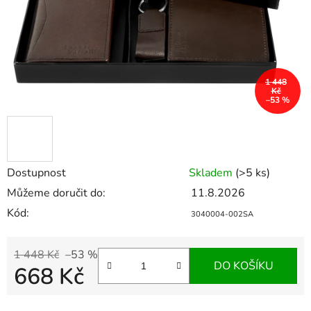
1 448
Kč
–53 %
Dostupnost
Skladem
(>5 ks)
Můžeme doručit do:
11.8.2026
Kód:
3040004-002SA
1 448 Kč
–53 %
DO KOŠÍKU
668 Kč
Měrná cena: