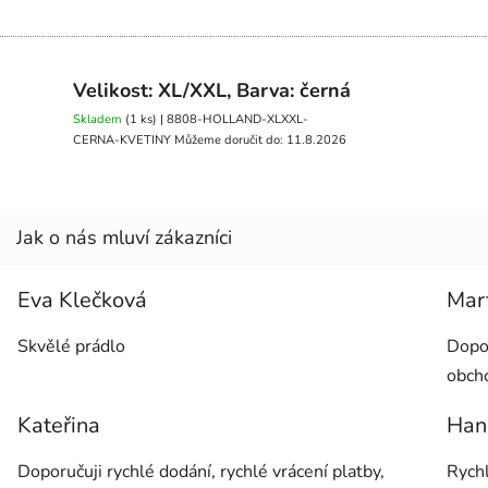
Velikost: XL/XXL, Barva: černá
Skladem
(1 ks)
| 8808-HOLLAND-XLXXL-
CERNA-KVETINY
Můžeme doručit do:
11.8.2026
Eva Klečková
Mar
Hodnocení obchodu je 5 z 5 hvězdiček.
Hodno
Skvělé prádlo
Dopor
obch
Kateřina
Han
Hodnocení obchodu je 5 z 5 hvězdiček.
Hodno
Doporučuji rychlé dodání, rychlé vrácení platby,
Rychl