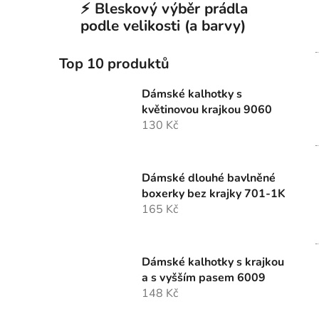
⚡ Bleskový výběr prádla
podle velikosti (a barvy)
Top 10 produktů
Dámské kalhotky s
květinovou krajkou 9060
130 Kč
Dámské dlouhé bavlněné
boxerky bez krajky 701-1K
165 Kč
Dámské kalhotky s krajkou
a s vyšším pasem 6009
148 Kč