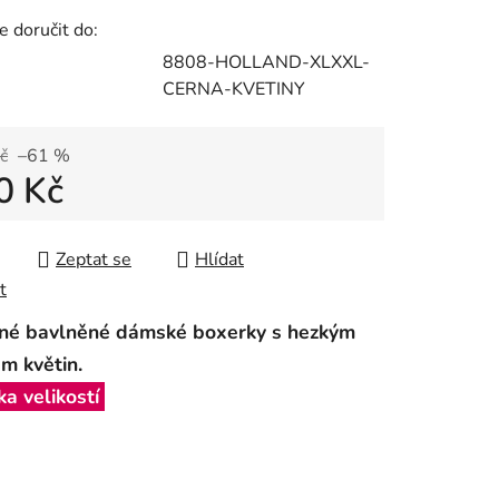
 doručit do:
8808-HOLLAND-XLXXL-
CERNA-KVETINY
č
–61 %
0 Kč
 cena:
Zeptat se
Hlídat
t
mné bavlněné dámské boxerky s hezkým
m květin.
a velikostí