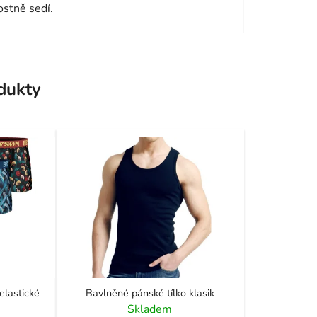
ostně sedí.
odukty
lastické
Bavlněné pánské tílko klasik
Skladem