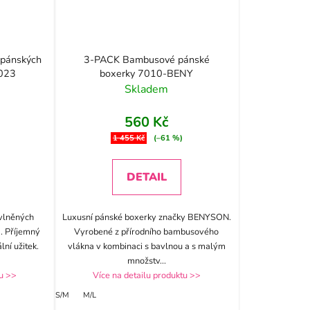
 pánských
3-PACK Bambusové pánské
 023
boxerky 7010-BENY
Skladem
560 Kč
1 455 Kč
(–61 %)
DETAIL
vlněných
Luxusní pánské boxerky značky BENYSON.
. Příjemný
Vyrobené z přírodního bambusového
ní užitek.
vlákna v kombinaci s bavlnou a s malým
množstv
...
tu >>
Více na detailu produktu >>
S/M
M/L