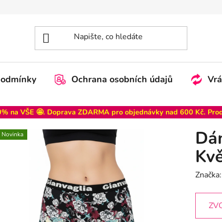
podmínky
Ochrana osobních údajů
Vrá
% na VŠE 🤩. Doprava ZDARMA pro objednávky nad 600 Kč. Pro
Dám
Novinka
Kvě
Značka
ZV