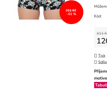
Můžeme
311 Kč
–61 %
Kód:
311 K
12
Měrná
Tisk
Sdíle
Příje
motive
Tabulk