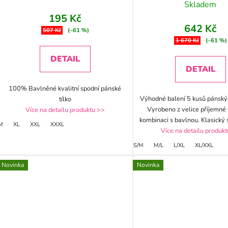
Skladem
195 Kč
642 Kč
507 Kč
(–61 %)
1 670 Kč
(–61 %)
DETAIL
DETAIL
100% Bavlněné kvalitní spodní pánské
Výhodné balení 5 kusů pánský
tílko
Vyrobeno z velice příjemné 
Více na detailu produktu >>
kombinaci s bavlnou. Klasický s
M
XL
XXL
XXXL
Více na detailu produk
S/M
M/L
L/XL
XL/XXL
Novinka
Novinka