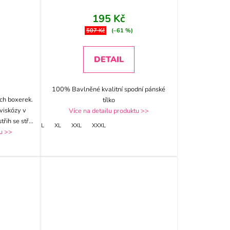
195 Kč
507 Kč
(–61 %)
DETAIL
100% Bavlněné kvalitní spodní pánské
ch boxerek.
tílko
viskózy v
Více na detailu produktu >>
třih se stř
...
L
XL
XXL
XXXL
tu >>