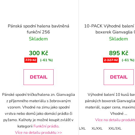
Pánská spodní halena bavlněná
10-PACK Výhodné balení
funkční 256
boxerek Gianvaglia
Skladem
Skladem
300 Kč
895 Kč
779 Kč
(–61 %)
2 327 Kč
(–61 %)
DETAIL
DETAIL
Pánské spodní tričko/halena zn. Gianvaglia
Výhodné balení 10 kusů ba
z příjemného materiálu s žebrovaným
pánských boxerek Gianvaglia
vzorem. Vhodné na zimu jako spodní
materiál, super cena, maximál
vrstva nebo domů jako domácí prádlo či
Vhodné
...
pyžamo. Kalhoty je možné koupit zvlášť v
Více na detailu produk
kategorii
Funkční prádlo
.
L/XL
XL/XXL
XXL/3XL
Více na detailu produktu >>