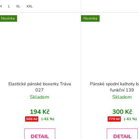
M
L
XL
XXL
Novinka
Novinka
Elastické pánské boxerky Tráva
Pánské spodní kalhoty 
027
funkční 139
Skladem
Skladem
194 Kč
300 Kč
506 Kč
(–61 %)
779 Kč
(–61 %)
DETAIL
DETAIL