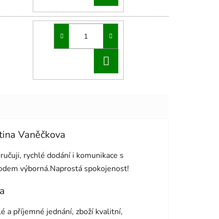
KOŠÍKU
DO
KOŠÍKU
tina Vaněčkova
cení obchodu je 5 z 5 hvězdiček.
učuji, rychlé dodání i komunikace s
odem výborná.Naprostá spokojenost!
a
cení obchodu je 5 z 5 hvězdiček.
é a příjemné jednání, zboží kvalitní,