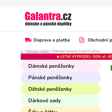
Přejít
na
obsah
Doprava a platba
Obchodní 
Domů
/
Dámské prádlo
/
Dámské boxerky kratší Květiny
☀️ LETNÍ VÝPRODEJ -50% až -80
P
K
Přeskočit
Dámské peněženky
a
kategorie
o
t
s
Pánské peněženky
e
t
g
r
Dětské peněženky
o
a
r
Dárkové sady
i
n
e
n