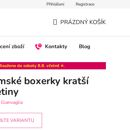
Přihlášení
Registrace
PRÁZDNÝ KOŠÍK
NÁKUPNÍ
KOŠÍK
cení zboží
Kontakty
Blog
dlouženo do
soboty 8.8
. včetně ⭐.
ské boxerky kratší
tiny
:
Gianvaglia
OLTE VARIANTU