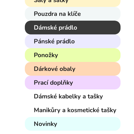
Šály a šátky
í
p
Pouzdra na klíče
a
n
Dámské prádlo
e
Pánské prádlo
l
Ponožky
Dárkové obaly
Prací doplňky
Dámské kabelky a tašky
Manikůry a kosmetické tašky
Novinky