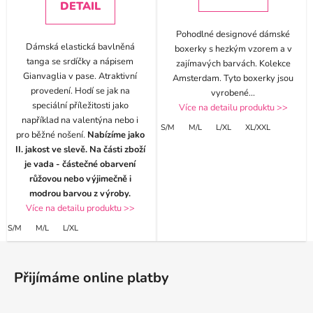
DETAIL
Pohodlné designové dámské
Dámská elastická bavlněná
boxerky s hezkým vzorem a v
tanga se srdíčky a nápisem
zajímavých barvách. Kolekce
Gianvaglia v pase. Atraktivní
Amsterdam. Tyto boxerky jsou
provedení. Hodí se jak na
vyrobené
...
speciální příležitosti jako
Více na detailu produktu >>
například na valentýna nebo i
S/M
M/L
L/XL
XL/XXL
pro běžné nošení.
Nabízíme jako
II. jakost ve slevě. Na části zboží
je vada - částečné obarvení
růžovou nebo výjimečně i
modrou barvou z výroby.
Více na detailu produktu >>
S/M
M/L
L/XL
Z
á
Přijímáme online platby
p
a