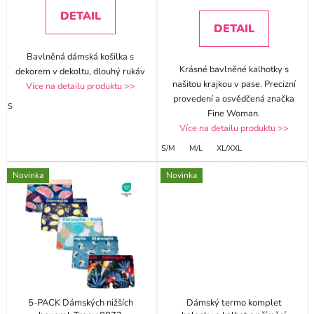
DETAIL
DETAIL
Bavlněná dámská košilka s
Krásné bavlněné kalhotky s
dekorem v dekoltu, dlouhý rukáv
našitou krajkou v pase. Precizní
Více na detailu produktu >>
provedení a osvědčená značka
S
Fine Woman.
Více na detailu produktu >>
S/M
M/L
XL/XXL
Novinka
Novinka
5-PACK Dámských nižších
Dámský termo komplet