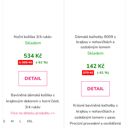
Noční košilka 3/4 rukáv
Dámské kalhotky 9009 s
krajkou v nohavičkách a
Skladem
ozdobným lemem
Skladem
534 Kč
1 388 Kč
(–61 %)
142 Kč
370 Kč
(–61 %)
DETAIL
DETAIL
Bavlněná dámská košilka s
krajkovým dekorem v horní části,
Krásné bavlněné kalhotky s
3/4 rukáv
krajkou v nohavičkách a
Více na detailu produktu >>
ozdobným lemem v pase.
S
M
L
XXL
Precizní provedení a osvědčená