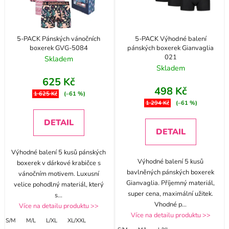
5-PACK Pánských vánočních
5-PACK Výhodné balení
boxerek GVG-5084
pánských boxerek Gianvaglia
021
Skladem
Skladem
625 Kč
498 Kč
1 625 Kč
(–61 %)
1 294 Kč
(–61 %)
DETAIL
DETAIL
Výhodné balení 5 kusů pánských
Výhodné balení 5 kusů
boxerek v dárkové krabičce s
bavlněných pánských boxerek
vánočním motivem. Luxusní
Gianvaglia. Příjemný materiál,
velice pohodlný materiál, který
super cena, maximální užitek.
s
...
Vhodné p
...
Více na detailu produktu >>
Více na detailu produktu >>
S/M
M/L
L/XL
XL/XXL