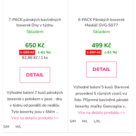
7-PACK pánských bavlněných
5-PACK Pánských boxerek
boxerek Dny v týdnu
Maskáč GVG-5077
Skladem
Skladem
650 Kč
499 Kč
1 689 Kč
(–61 %)
1 297 Kč
(–61 %)
Měrná
92,86 Kč / 1 ks
cena:
DETAIL
DETAIL
Výhodné balení 5 kusů. Barevné
Výhodné balení 7 kusů pánských
provedení 5 různých vzorů viz
boxerek s potiskem v pase - dny
foto. Příjemné bavlněné pánské
v týdnu od pondělí do neděle.
boxerky značky Gianvaglia v
...
Tyto boxerky jsou v šitém
...
Více na detailu produktu >>
Více na detailu produktu >>
S/M
M/L
L/XL
S/M
M/L