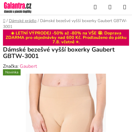
Přejít
Hledat
NÁKUP
na
KOŠÍK
obsah
Domů
/
Dámské prádlo
/
Dámské bezešvé vyšší boxerky Gaubert GBTW-
3001
☀️ LETNÍ VÝPRODEJ -50% až -80% na VŠE 🤩. Doprava
ZDARMA pro objednávky nad 600 Kč. Prodlouženo do
pátku
7.8
. včetně ⭐.
Dámské bezešvé vyšší boxerky Gaubert
GBTW-3001
Značka:
Gaubert
Novinka