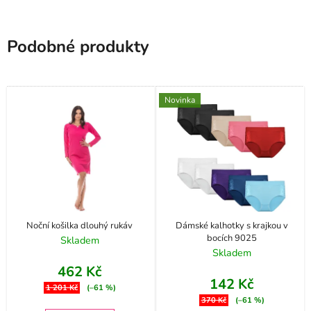
Podobné produkty
Novinka
Noční košilka dlouhý rukáv
Dámské kalhotky s krajkou v
bocích 9025
Skladem
Skladem
462 Kč
142 Kč
1 201 Kč
(–61 %)
370 Kč
(–61 %)