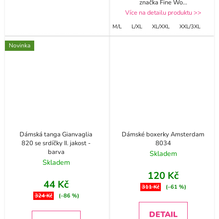
značka Fine Wo
...
Více na detailu produktu >>
M/L
L/XL
XL/XXL
XXL/3XL
Novinka
Dámská tanga Gianvaglia
Dámské boxerky Amsterdam
820 se srdíčky II. jakost -
8034
barva
Skladem
Skladem
120 Kč
44 Kč
311 Kč
(–61 %)
324 Kč
(–86 %)
DETAIL