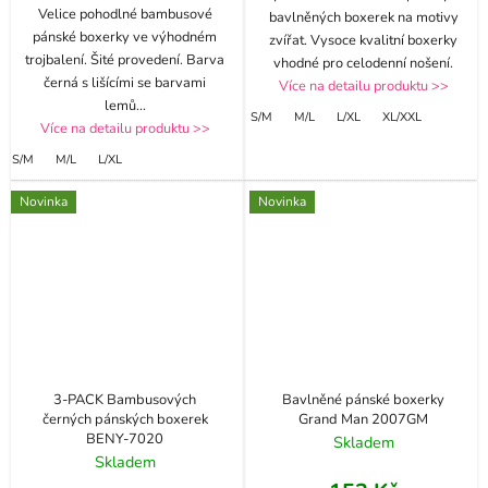
Velice pohodlné bambusové
bavlněných boxerek na motivy
pánské boxerky ve výhodném
zvířat. Vysoce kvalitní boxerky
trojbalení. Šité provedení. Barva
vhodné pro celodenní nošení.
černá s lišícími se barvami
Více na detailu produktu >>
lemů
...
S/M
M/L
L/XL
XL/XXL
Více na detailu produktu >>
S/M
M/L
L/XL
Novinka
Novinka
3-PACK Bambusových
Bavlněné pánské boxerky
černých pánských boxerek
Grand Man 2007GM
BENY-7020
Skladem
Skladem