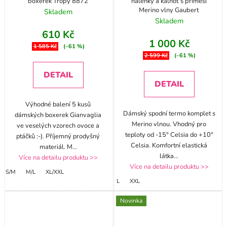
boxerek Tropy 8872
halenky a kalhot s příměsí
Merino vlny Gaubert
Skladem
Skladem
610 Kč
1 000 Kč
1 585 Kč
(–61 %)
2 599 Kč
(–61 %)
DETAIL
DETAIL
Výhodné balení 5 kusů
Dámský spodní termo komplet s
dámských boxerek Gianvaglia
Merino vlnou. Vhodný pro
ve veselých vzorech ovoce a
teploty od -15° Celsia do +10°
ptáčků :-). Příjemný prodyšný
Celsia. Komfortní elastická
materiál. M
...
látka
...
Více na detailu produktu >>
Více na detailu produktu >>
S/M
M/L
XL/XXL
L
XXL
Novinka