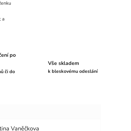
ěženku
 a
čení po
Vše skladem
k bleskovému odeslání
ů či do
tina Vaněčkova