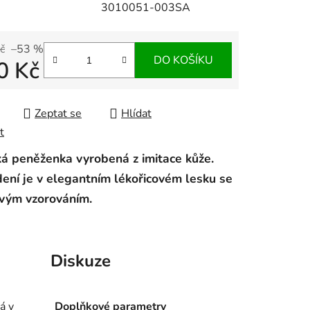
3010051-003SA
č
–53 %
DO KOŠÍKU
0 Kč
 cena:
Zeptat se
Hlídat
t
 peněženka vyrobená z imitace kůže.
ení je v elegantním lékořicovém lesku se
vým vzorováním.
Diskuze
á v
Doplňkové parametry