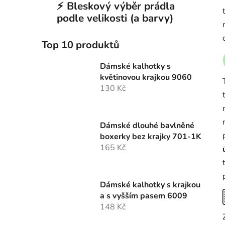
⚡ Bleskový výběr prádla
podle velikosti (a barvy)
Top 10 produktů
Dámské kalhotky s
květinovou krajkou 9060
130 Kč
Dámské dlouhé bavlněné
boxerky bez krajky 701-1K
165 Kč
Dámské kalhotky s krajkou
a s vyšším pasem 6009
148 Kč