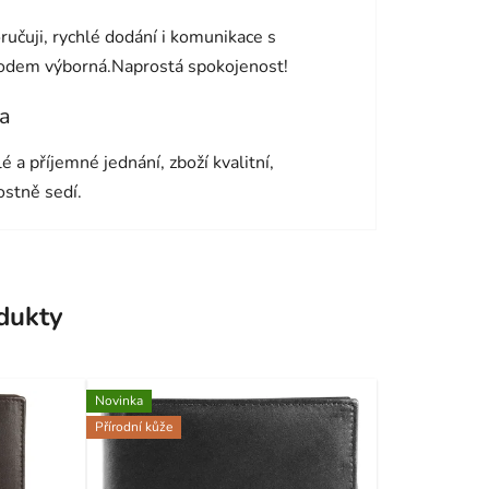
cení obchodu je 5 z 5 hvězdiček.
učuji, rychlé dodání i komunikace s
odem výborná.Naprostá spokojenost!
a
cení obchodu je 5 z 5 hvězdiček.
é a příjemné jednání, zboží kvalitní,
ostně sedí.
odukty
Novinka
Přírodní kůže