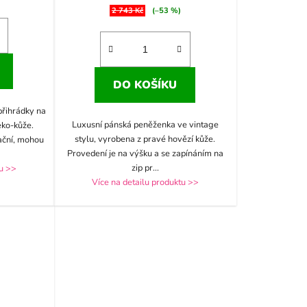
2 743 Kč
(–53 %)
DO KOŠÍKU
přihrádky na
Luxusní pánská peněženka ve vintage
eko-kůže.
stylu, vyrobena z pravé hovězí kůže.
ační, mohou
Provedení je na výšku a se zapínáním na
zip pr
...
tu >>
Více na detailu produktu >>