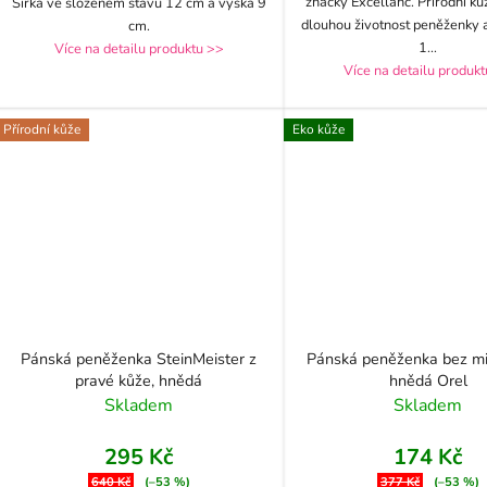
značky Excellanc. Přírodní kůž
Šířka ve složeném stavu 12 cm a výška 9
dlouhou životnost peněženky 
cm.
1
...
Více na detailu produktu >>
Více na detailu produk
Přírodní kůže
Eko kůže
Pánská peněženka SteinMeister z
Pánská peněženka bez mi
pravé kůže, hnědá
hnědá Orel
Skladem
Skladem
295 Kč
174 Kč
640 Kč
(–53 %)
377 Kč
(–53 %)