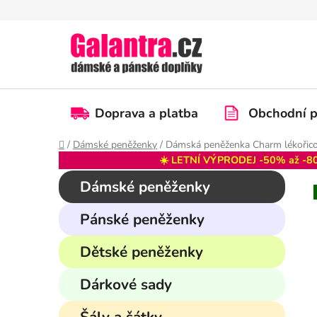
Přejít
na
obsah
Doprava a platba
Obchodní 
Domů
/
Dámské peněženky
/
Dámská peněženka Charm lékořico
☀️ LETNÍ VÝPRODEJ -50% až -80
P
K
Přeskočit
Dámské peněženky
a
kategorie
o
t
s
Pánské peněženky
e
t
g
r
Dětské peněženky
o
a
r
Dárkové sady
i
n
e
n