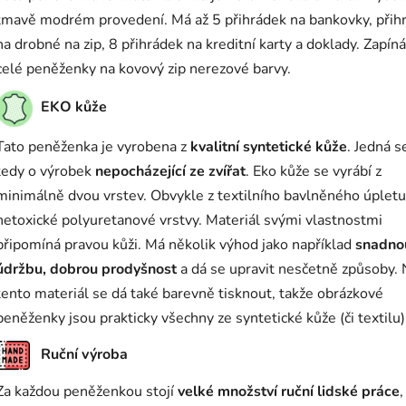
tmavě modrém provedení. Má až 5 přihrádek na bankovky, přih
na drobné na zip, 8 přihrádek na kreditní karty a doklady. Zapíná
celé peněženky na kovový zip nerezové barvy.
EKO kůže
Tato peněženka je vyrobena z
kvalitní syntetické kůže
. Jedná s
tedy o výrobek
nepocházející ze zvířat
. Eko kůže se vyrábí z
minimálně dvou vrstev. Obvykle z textilního bavlněného úpletu
netoxické polyuretanové vrstvy. Materiál svými vlastnostmi
připomíná pravou kůži. Má několik výhod jako například
snadno
údržbu, dobrou prodyšnost
a dá se upravit nesčetně způsoby.
tento materiál se dá také barevně tisknout, takže obrázkové
peněženky jsou prakticky všechny ze syntetické kůže (či textilu)
Ruční výroba
Za každou peněženkou stojí
velké množství ruční lidské práce
,