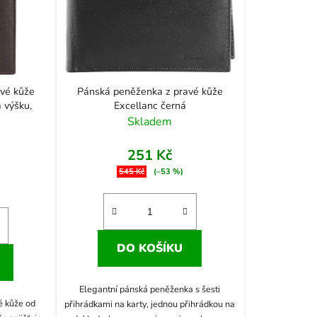
vé kůže
Pánská peněženka z pravé kůže
 výšku,
Excellanc černá
Skladem
251 Kč
545 Kč
(–53 %)
DO KOŠÍKU
Elegantní pánská peněženka s šesti
é kůže od
přihrádkami na karty, jednou přihrádkou na