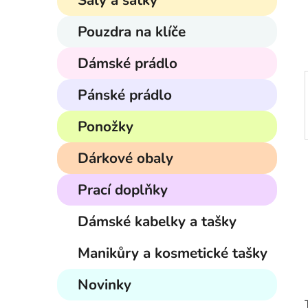
Šály a šátky
í
p
Pouzdra na klíče
a
n
Dámské prádlo
e
Pánské prádlo
l
Ponožky
Dárkové obaly
Prací doplňky
Dámské kabelky a tašky
Manikůry a kosmetické tašky
Novinky