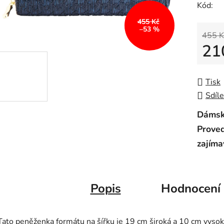
Kód:
455 Kč
–53 %
455 K
21
Měrná
Tisk
Sdíle
Dámská
Proved
zajíma
Popis
Hodnocení
Tato peněženka formátu na šířku je 19 cm široká a 10 cm vysok