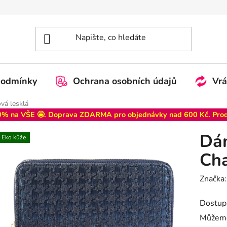
podmínky
Ochrana osobních údajů
Vrá
vá lesklá
% na VŠE 🤩. Doprava ZDARMA pro objednávky nad 600 Kč. Pro
Dá
Eko kůže
Cha
Značka
Dostup
Můžeme