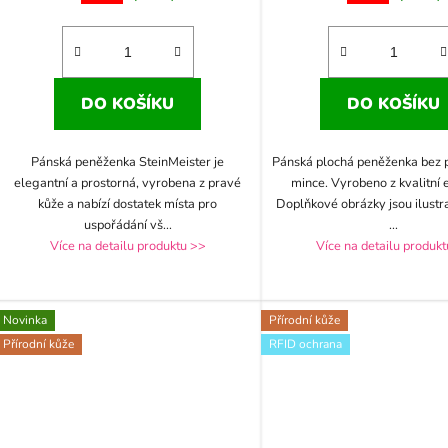
DO KOŠÍKU
DO KOŠÍKU
Pánská peněženka SteinMeister je
Pánská plochá peněženka bez 
elegantní a prostorná, vyrobena z pravé
mince. Vyrobeno z kvalitní 
kůže a nabízí dostatek místa pro
Doplňkové obrázky jsou ilustr
uspořádání vš
...
...
Více na detailu produktu >>
Více na detailu produk
Novinka
Přírodní kůže
Přírodní kůže
RFID ochrana