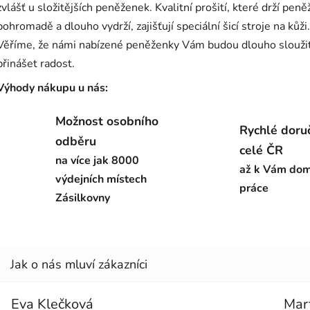
zvlášť u složitějších peněženek. Kvalitní prošití, které drží pen
pohromadě a dlouho vydrží, zajišťují speciální šicí stroje na kůži.
Věříme, že námi nabízené peněženky Vám budou dlouho sloužit
přinášet radost.
Výhody nákupu u nás:
Možnost osobního
Rychlé doru
odběru
celé ČR
na více jak 8000
až k Vám dom
výdejních místech
práce
Zásilkovny
Eva Klečková
Mar