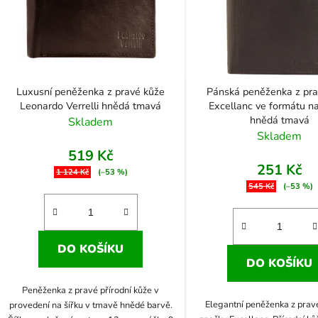
Luxusní peněženka z pravé kůže
Pánská peněženka z pra
Leonardo Verrelli hnědá tmavá
Excellanc ve formátu na
hnědá tmavá
Skladem
Skladem
519 Kč
251 Kč
1 124 Kč
(–53 %)
545 Kč
(–53 %)
DO KOŠÍKU
DO KOŠÍKU
Peněženka z pravé přírodní kůže v
Elegantní peněženka z prav
provedení na šířku v tmavě hnědé barvě.