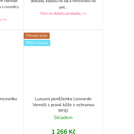
e zajišťuje
doklady, kapsou na zip a mincovkou na
a s rozměry
pat
...
Více na detailu produktu >>
tu >>
Přírodní kůže
RFID ochrana
ncovníku
Luxusní peněženka Leonardo
Verrelli z pravé kůže s ochranou
RFID
Skladem
1 266 Kč