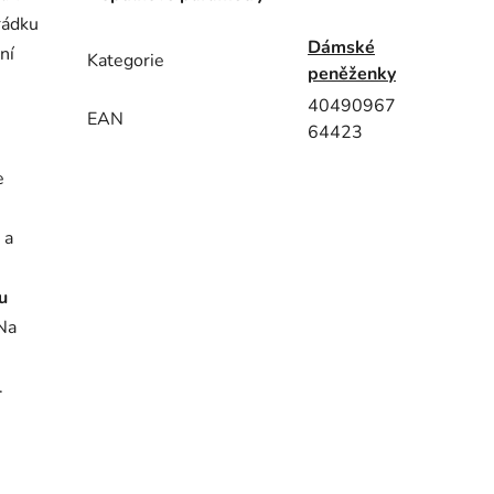
rádku
Dámské
ní
Kategorie
peněženky
40490967
EAN
64423
e
 a
u
 Na
.