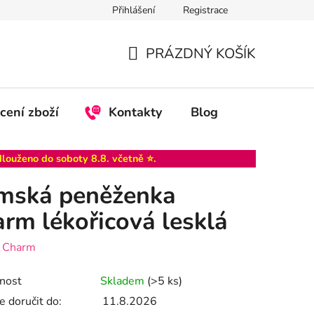
Přihlášení
Registrace
PRÁZDNÝ KOŠÍK
NÁKUPNÍ
KOŠÍK
cení zboží
Kontakty
Blog
dlouženo do
soboty 8.8
. včetně ⭐.
mská peněženka
rm lékořicová lesklá
:
Charm
nost
Skladem
(>5 ks)
 doručit do:
11.8.2026