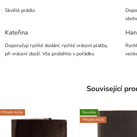
Hodnocení obchodu je 5 z 5 hvězdiček.
Hodno
Skvělé prádlo
Dopor
obch
Kateřina
Han
Hodnocení obchodu je 5 z 5 hvězdiček.
Hodno
Doporučuji rychlé dodání, rychlé vrácení platby,
Rychl
při vrácení zboží. Vše proběhlo v pořádku
velik
Související pr
Přírodní kůže
Novinka
Přírodní kůže