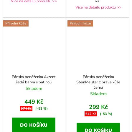
Více na detailu produktu >>
vš
...
Více na detailu produktu >>
Přírodní kůže
Přírodní kůže
Pánská peněženka Akzent
Pánská peněženka
šedá barva s patinou
SteinMeister z pravé kůže
černá
Skladem
Skladem
449 Kč
299 Kč
974 Kč
(–53 %)
647 Kč
(–53 %)
DO KOŠÍKU
DO KOŠÍKU