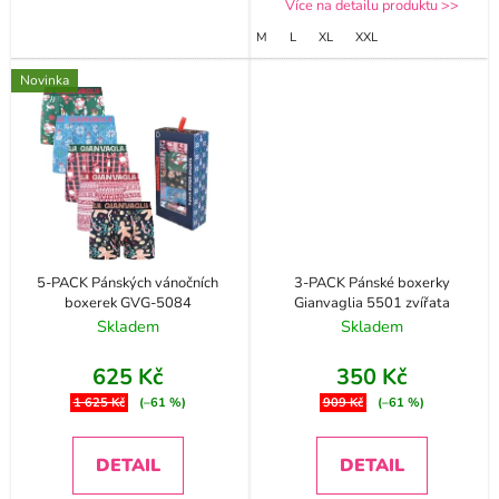
Více na detailu produktu >>
M
L
XL
XXL
Novinka
5-PACK Pánských vánočních
3-PACK Pánské boxerky
boxerek GVG-5084
Gianvaglia 5501 zvířata
Skladem
Skladem
625 Kč
350 Kč
1 625 Kč
(–61 %)
909 Kč
(–61 %)
DETAIL
DETAIL