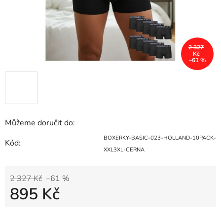
2 327
Kč
–61 %
Můžeme doručit do:
BOXERKY-BASIC-023-HOLLAND-10PACK-
Kód:
XXL3XL-CERNA
2 327 Kč
–61 %
895 Kč
Měrná cena: