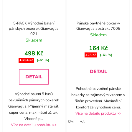
5-PACK Výhodné balení
Pánské bavlněné boxerky
pánských boxerek Gianvaglia
Gianvaglia abstrakt 7005
021
Skladem
Skladem
164 Kč
498 Kč
428 Kč
(–61 %)
1 294 Kč
(–61 %)
DETAIL
DETAIL
Pohodlné bavlněné pánské
Výhodné balení 5 kusů
boxerky se zajímavým vzorem v
bavlněných pánských boxerek
šitém provedení. Maximální
Gianvaglia. Příjemný materiál,
komfort za výhodnou cenu.
super cena, maximální užitek.
Více na detailu produktu >>
Vhodné p
...
S/M
M/L
Více na detailu produktu >>