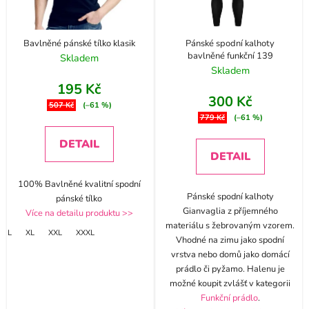
Bavlněné pánské tílko klasik
Pánské spodní kalhoty
bavlněné funkční 139
Skladem
Skladem
195 Kč
300 Kč
507 Kč
(–61 %)
779 Kč
(–61 %)
DETAIL
DETAIL
100% Bavlněné kvalitní spodní
Pánské spodní kalhoty
pánské tílko
Gianvaglia z příjemného
Více na detailu produktu >>
materiálu s žebrovaným vzorem.
L
XL
XXL
XXXL
Vhodné na zimu jako spodní
vrstva nebo domů jako domácí
prádlo či pyžamo. Halenu je
možné koupit zvlášť v kategorii
Funkční prádlo
.