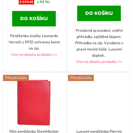
2 375 Kč
(–53 %)
DO KOŠÍKU
DO KOŠÍKU
Prostorné provedení, vnitřní
Peněženka značky Leonardo
přihrádky zajištěné klipem.
Verrelli s RFID ochranou karet
Přihrádka na zip. Vyrobeno z
na zip.
pravé hovězí kůže. Luxusní
Více na detailu produktu >>
doplně
...
Více na detailu produktu >>
Přírodní kůže
Přírodní kůže
Mini peněženka SteinMeister
Luxusní peněženka Pierrini