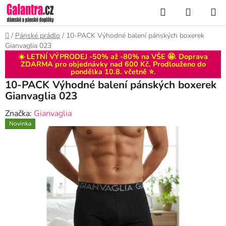
Přejít
Hledat
NÁKUP
na
KOŠÍK
obsah
Domů
/
Pánské prádlo
/
10-PACK Výhodné balení pánských boxerek
Gianvaglia 023
☀️ LETNÍ VÝPRODEJ -50% až -80% na VŠE 🤩. Doprava
ZDARMA pro objednávky nad 600 Kč. Prodlouženo do
pondělka 10.8
. včetně ⭐.
10-PACK Výhodné balení pánských boxerek
Gianvaglia 023
Značka:
Gianvaglia
Novinka