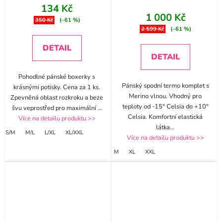
134 Kč
1 000 Kč
350 Kč
(–61 %)
2 599 Kč
(–61 %)
DETAIL
DETAIL
Pohodlné pánské boxerky s
Pánský spodní termo komplet s
krásnými potisky. Cena za 1 ks.
Merino vlnou. Vhodný pro
Zpevněná oblast rozkroku a beze
teploty od -15° Celsia do +10°
švu veprostřed pro maximální
...
Celsia. Komfortní elastická
Více na detailu produktu >>
látka
...
S/M
M/L
L/XL
XL/XXL
Více na detailu produktu >>
M
XL
XXL