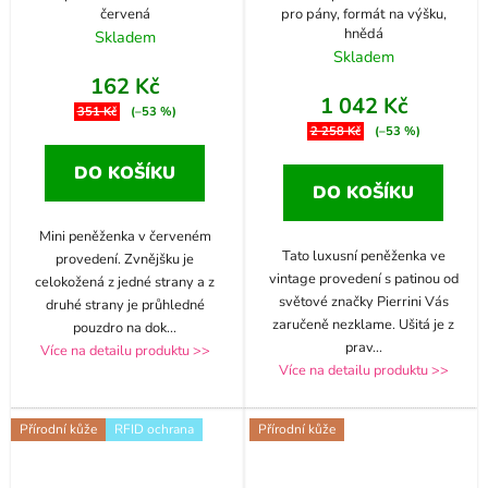
červená
pro pány, formát na výšku,
hnědá
Skladem
Skladem
162 Kč
1 042 Kč
351 Kč
(–53 %)
2 258 Kč
(–53 %)
DO KOŠÍKU
DO KOŠÍKU
Mini peněženka v červeném
Tato luxusní peněženka ve
provedení. Zvnějšku je
vintage provedení s patinou od
celokožená z jedné strany a z
světové značky Pierrini Vás
druhé strany je průhledné
zaručeně nezklame. Ušitá je z
pouzdro na dok
...
prav
...
Více na detailu produktu >>
Více na detailu produktu >>
Přírodní kůže
RFID ochrana
Přírodní kůže