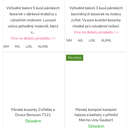
Výhodné balení 5 kusů pánských
Výhodné balení 3 kusů pánských
boxerek v dárkové krabičce s
bavlněných boxerek na motivy
vánočním motivem. Luxusní
zvířat. Vysoce kvalitní boxerky
velice pohodlný materiál, který
vhodné pro celodenní nošení.
s
...
Více na detailu produktu >>
Více na detailu produktu >>
S/M
M/L
L/XL
XL/XXL
S/M
M/L
L/XL
XL/XXL
Novinka
Pánské boxerky Zvířátka a
Pánský komplet komplet
Ovoce Benyson 7121
halena a kalhoty s příměsí
Merino vlny Gaubert
Skladem
Skladem