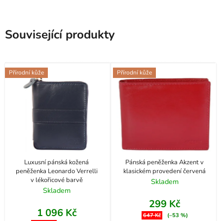
Související produkty
Přírodní kůže
Přírodní kůže
Luxusní pánská kožená
Pánská peněženka Akzent v
peněženka Leonardo Verrelli
klasickém provedení červená
v lékořicové barvě
Skladem
Skladem
299 Kč
1 096 Kč
647 Kč
(–53 %)