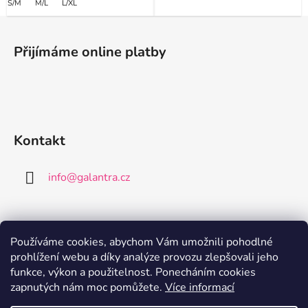
S/M
M/L
L/XL
Z
á
Přijímáme online platby
p
a
t
í
Kontakt
info
@
galantra.cz
Používáme cookies, abychom Vám umožnili pohodlné
prohlížení webu a díky analýze provozu zlepšovali jeho
Nákupní košík
funkce, výkon a použitelnost. Ponecháním cookies
zapnutých nám moc pomůžete.
Více informací
0
KS /
0 KČ